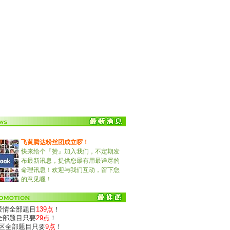
飞黄腾达粉丝团成立啰！
快来给个『赞』加入我们，不定期发
布最新讯息，提供您最有用最详尽的
命理讯息！欢迎与我们互动，留下您
的意见喔！
)爱情全部题目
139点
！
)全部题目只要
29点
！
专区全部题目只要
9点
！