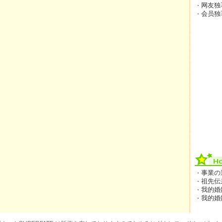
‧ 网友独
‧ 会员独
‧ 事業
‧ 祖先
‧ 我的
‧ 我的