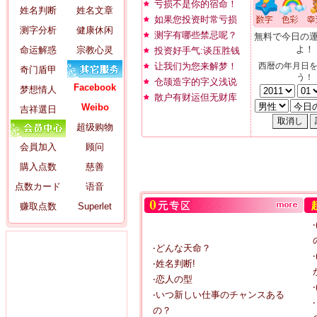
亏损不是你的宿命！
姓名判断
姓名文章
如果您投资时常亏损
测字分析
健康休闲
测字有哪些禁忌呢？
無料で今日の
よ！
命运解惑
宗教心灵
投资好手气:谈压胜钱
让我们为您来解梦！
西暦の年月日
奇门盾甲
う！
仓颉造字的字义浅说
Facebook
梦想情人
散户有财运但无财库
Weibo
吉祥選日
超级购物
会員加入
顾问
購入点数
慈善
点数カード
语音
赚取点数
Superlet
‧どんな天命？
‧姓名判断!
‧恋人の型
‧いつ新しい仕事のチャンスある
の？