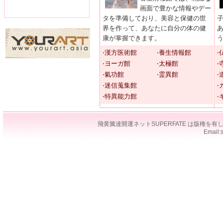
画面で豊かな情報やデー
タを準備しており、美容と保健の世
界を作って、あなたに自分の体の健
康が掌握できます。
‧漢方医術館
‧養生情報館
‧
‧ヨーガ館
‧太極館
‧
‧氣功館
‧霊異館
‧
‧迷信蒐集館
‧
‧特異能力館
‧
飛黄騰達開運ネットSUPERFATE は版権
Email: