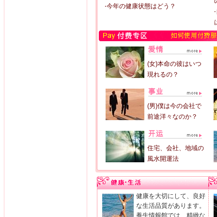
‧今年の健康状態はどう？
(女)本命の彼はいつ
現れるの？
(男)僕は今の会社で
前途洋々なのか？
住宅、会社、地域の
風水開運法
健康を大切にして、良好
な生活品質があります。
養生情報館では、精緻な