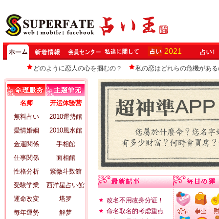
どのように恋人の心を掴むの？
私の恋はどれらの危機がある
名师
开运体验营
無料占い
2010運勢館
愛情婚姻
2010風水館
金運関係
手相館
仕事関係
面相館
性格分析
紫微斗数館
受験学業
西洋星占い館
運命改変
塔罗
改名不用改身分证！
命名取名的考虑重点
毎年運勢
解梦