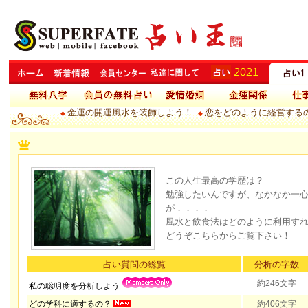
金運の開運風水を装飾しよう！
恋をどのように経営する
◆
◆
この人生最高の学歴は？
勉強したいんですが、なかなか一
が．．．．
風水と飲食法はどのように利用す
どうぞこちらからご覧下さい！
占い質問の総覧
分析の字数
約246文字
私の聡明度を分析しよう
どの学科に適するの？
約406文字