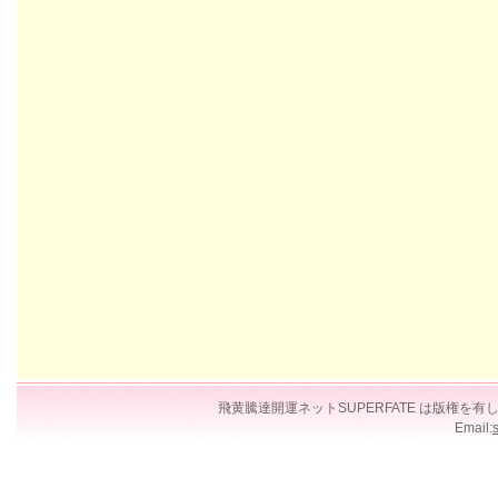
飛黄騰達開運ネットSUPERFATE は版権
Email: