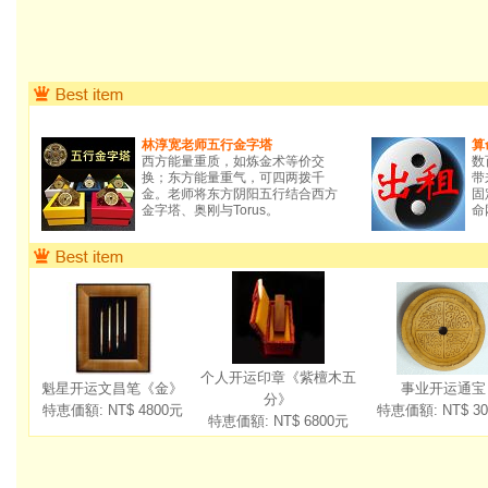
林淳宽老师五行金字塔
算
西方能量重质，如炼金术等价交
数
换；东方能量重气，可四两拨千
带
金。老师将东方阴阳五行结合西方
固
金字塔、奥刚与Torus。
命
个人开运印章《紫檀木五
魁星开运文昌笔《金》
事业开运通宝
分》
特恵価額: NT$
4800
元
特恵価額: NT$
30
特恵価額: NT$
6800
元