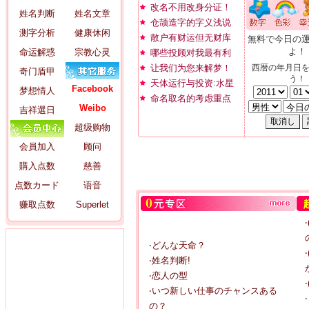
改名不用改身分证！
姓名判断
姓名文章
仓颉造字的字义浅说
测字分析
健康休闲
散户有财运但无财库
無料で今日の
よ！
命运解惑
宗教心灵
哪些投顾对我最有利
让我们为您来解梦！
西暦の年月日
奇门盾甲
う！
天体运行与投资:水星
Facebook
梦想情人
命名取名的考虑重点
Weibo
吉祥選日
超级购物
会員加入
顾问
購入点数
慈善
点数カード
语音
赚取点数
Superlet
‧どんな天命？
‧姓名判断!
‧恋人の型
‧いつ新しい仕事のチャンスある
の？