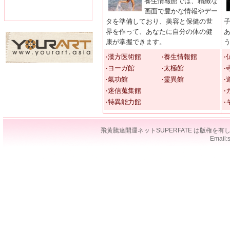
養生情報館では、精緻な
画面で豊かな情報やデー
タを準備しており、美容と保健の世
界を作って、あなたに自分の体の健
康が掌握できます。
‧漢方医術館
‧養生情報館
‧
‧ヨーガ館
‧太極館
‧
‧氣功館
‧霊異館
‧
‧迷信蒐集館
‧
‧特異能力館
‧
飛黄騰達開運ネットSUPERFATE は版権
Email: