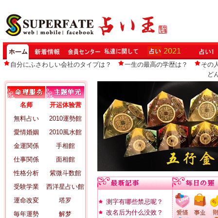
自分にふさわしい会社のタイプは？
一生の最高の学歴は？
その
ど
名师
开运体验营
無料占い
2010運勢館
愛情婚姻
2010風水館
金運関係
手相館
仕事関係
面相館
性格分析
紫微斗数館
受験学業
西洋星占い館
運命改変
塔罗
测字有哪些禁忌呢？
改名后为什么没效？
毎年運勢
解梦