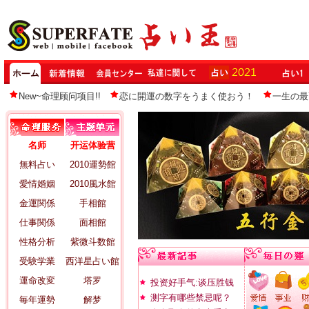
New~命理顾问项目!!
恋に開運の数字をうまく使おう！
一生の最
名师
开运体验营
無料占い
2010運勢館
愛情婚姻
2010風水館
金運関係
手相館
仕事関係
面相館
性格分析
紫微斗数館
受験学業
西洋星占い館
運命改変
塔罗
投资好手气:谈压胜钱
测字有哪些禁忌呢？
毎年運勢
解梦