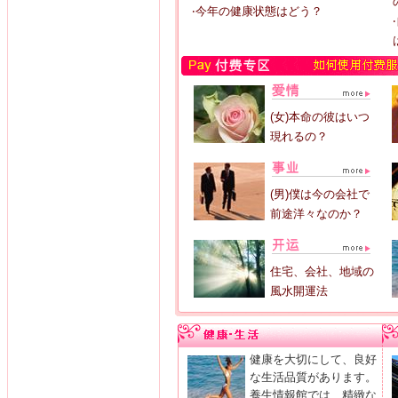
‧今年の健康状態はどう？
(女)本命の彼はいつ
現れるの？
(男)僕は今の会社で
前途洋々なのか？
住宅、会社、地域の
風水開運法
健康を大切にして、良好
な生活品質があります。
養生情報館では、精緻な