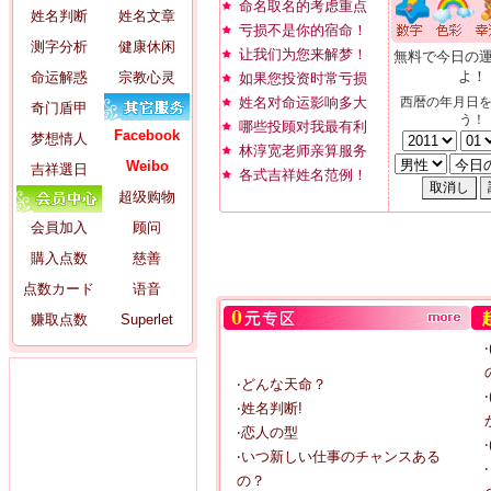
命名取名的考虑重点
姓名判断
姓名文章
亏损不是你的宿命！
测字分析
健康休闲
让我们为您来解梦！
無料で今日の
よ！
命运解惑
宗教心灵
如果您投资时常亏损
姓名对命运影响多大
西暦の年月日
奇门盾甲
う！
哪些投顾对我最有利
Facebook
梦想情人
林淳宽老师亲算服务
Weibo
吉祥選日
各式吉祥姓名范例！
超级购物
会員加入
顾问
購入点数
慈善
点数カード
语音
赚取点数
Superlet
‧どんな天命？
‧姓名判断!
‧恋人の型
‧いつ新しい仕事のチャンスある
の？