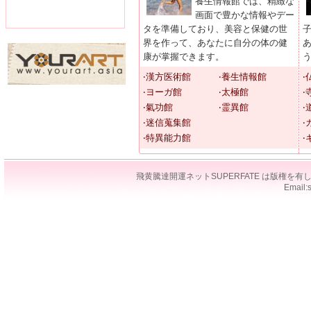
養生情報館では、精緻な
画面で豊かな情報やデー
タを準備しており、美容と保健の世
界を作って、あなたに自分の体の健
康が掌握できます。
‧漢方医術館
‧養生情報館
‧
‧ヨーガ館
‧太極館
‧
‧氣功館
‧霊異館
‧
‧迷信蒐集館
‧
‧特異能力館
‧
飛黄騰達開運ネットSUPERFATE は版権
Email: