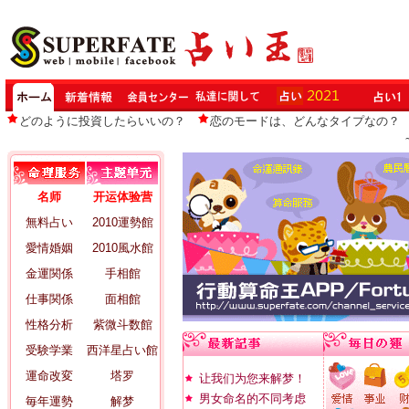
どのように投資したらいいの？
恋のモードは、どんなタイプなの？
名师
开运体验营
無料占い
2010運勢館
愛情婚姻
2010風水館
金運関係
手相館
仕事関係
面相館
性格分析
紫微斗数館
受験学業
西洋星占い館
運命改変
塔罗
让我们为您来解梦！
男女命名的不同考虑
毎年運勢
解梦