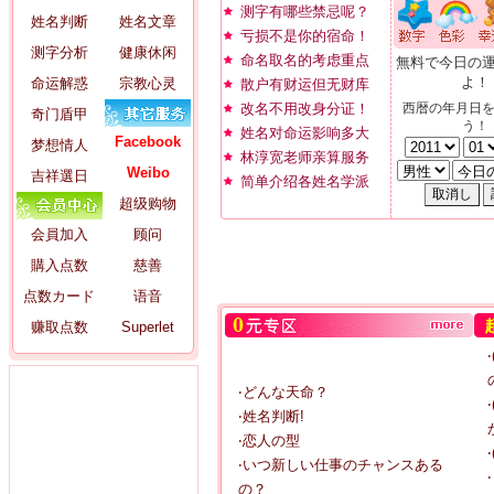
测字有哪些禁忌呢？
姓名判断
姓名文章
亏损不是你的宿命！
测字分析
健康休闲
命名取名的考虑重点
無料で今日の
よ！
命运解惑
宗教心灵
散户有财运但无财库
改名不用改身分证！
西暦の年月日
奇门盾甲
う！
姓名对命运影响多大
Facebook
梦想情人
林淳宽老师亲算服务
Weibo
吉祥選日
简单介绍各姓名学派
超级购物
会員加入
顾问
購入点数
慈善
点数カード
语音
赚取点数
Superlet
‧どんな天命？
‧姓名判断!
‧恋人の型
‧いつ新しい仕事のチャンスある
の？