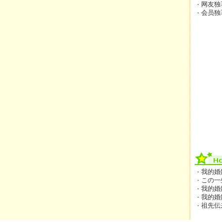
‧ 网友独
‧ 会员独
‧ 我的
‧ この
‧ 我的
‧ 我的
‧ 祖先