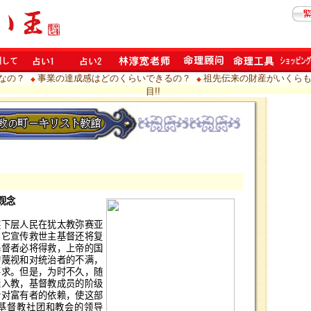
なの？
事業の達成感はどのくらいできるの？
祖先伝来の財産がいくら
◆
◆
目!!
观念
族下层人民在犹太教弥赛亚
。它宣传救世主基督还将复
基督者必将得救，上帝的国
的蔑视和对统治者的不满，
要求。但是，为时不久，随
继入教，基督教成员的阶级
活对富有者的依赖，使这部
基督教社团和教会的领导