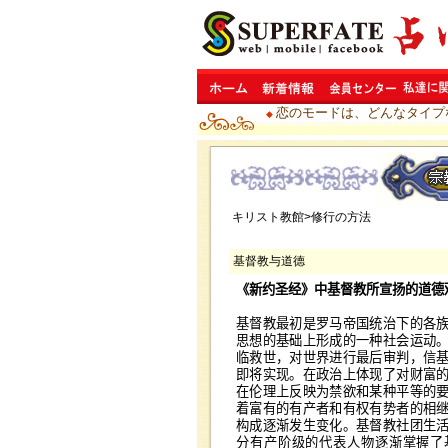
恋のモードは、どんなタイプ
◆
キリスト教館>修行の方法
基督教与道德
《新约圣经》中基督教所宣扬的道德
基督教最初是罗马帝国统治下的各
思想的基础上形成的一种社会运动
临救世，对世界进行最后审判，信
即将实现。在政治上体现了对财富
在伦理上反映为禁欲和某种平等的
着富有的有产者和有权有势者的相
构成逐渐发生变化。基督教社团生
分有产阶级的代表人物逐渐掌握了