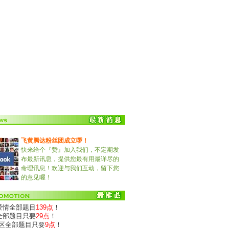
飞黄腾达粉丝团成立啰！
快来给个『赞』加入我们，不定期发
布最新讯息，提供您最有用最详尽的
命理讯息！欢迎与我们互动，留下您
的意见喔！
)爱情全部题目
139点
！
)全部题目只要
29点
！
专区全部题目只要
9点
！