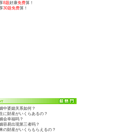
享
8题
好康
免费
算！
享
30题免费
算！
婚姻中婆媳关系如何？
一生に財産がいくらあるの？
婚姻会幸福吗？
婚姻容易出现第三者吗？
伝来の財産がいくらもらえるの？