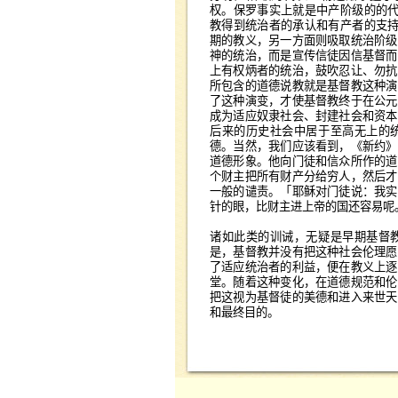
权。保罗事实上就是中产阶级的的
教得到统治者的承认和有产者的支
期的教义，另一方面则吸取统治阶级
神的统治，而是宣传信徒因信基督而
上有权炳者的统治，鼓吹忍让、勿抗
所包含的道德说教就是基督教这种演
了这种演变，才使基督教终于在公元
成为适应奴隶社会、封建社会和资本
后来的历史社会中居于至高无上的
德。当然，我们应该看到，《新约》
道德形象。他向门徒和信众所作的道
个财主把所有财产分给穷人，然后才
一般的谴责。「耶稣对门徒说：我实
针的眼，比财主进上帝的国还容易呢
诸如此类的训诫，无疑是早期基督
是，基督教并没有把这种社会伦理愿
了适应统治者的利益，便在教义上逐
堂。随着这种变化，在道德规范和伦
把这视为基督徒的美德和进入来世天
和最终目的。