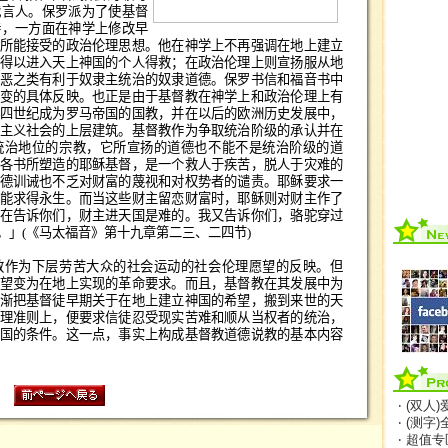
代言人。保罗派为了使基督
持，一方面在神学上修改早
所能接受的政治伦理思想。他在神学上不再强调在地上建立
得以进入天上神国的个人得救；在政治伦理上则宣扬服从地
恶之类有利于奴隶主统治的奴隶道德。保罗书信和福音书中
变的具体反映。也正是由于基督教在神学上和政治伦理上有
四世纪成为罗马帝国的国教，并在以后的欧洲历史发展中，
主义社会的上层建筑。基督教作为争取统治阶级的承认并在
统治地位的宗教，它所宣扬的道德也不能不是统治阶级的道
各书所塑造的耶稣基督，是一个救人于疾苦，脱人于灾难的
德训诫也不乏对财富的蔑视和对权势者的谴责。耶稣要求一
能求得永生。而当这些财主留恋财富时，耶稣则对财主作了
在告诉你们，财主进天国是难的。我又告诉你们，骆驼穿过
。」
(
《马太福音》第十九章第二三、二四节
)
教作为下层劳苦大众的社会运动的社会伦理愿望的反映。但
望变为在地上实现的革命要求。而且，基督教在其发展中为
渐把基督徒早期关于在地上建立神国的希望，搬到来世的天
理准则上，便要求信徒忍受现实苦难和顺从当权者的统治，
国的条件。这一点，事实上构成基督教道德说教的基本内容
‧ (双人
‧ (测字
‧ 超值