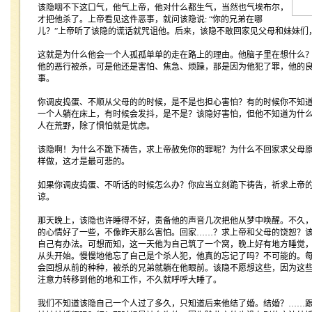
该隐咽不下这口气，他气上帝，他对什么都生气，当然也气埃布尔，
才把他杀了。上帝看见这件恶事，就问该隐说
: “
你的兄弟在哪
儿？
”
上帝听了该隐的谎话就咒诅他。后来，该隐不敢回家见父母和妹妹们
这就是为什么他会一个人孤孤单单的走在路上的理由。他脑子里在想什么
他的恶行被杀，可是他还是害怕、焦急、烦躁，那是因为他犯了罪，他的
事。
你调皮捣蛋、不顺从父母的的时候，是不是也担心害怕？有的时候你不知
一个人躺在床上，有时候会发抖，是不是？该隐好害怕，但他不知道为什
人在荒野，除了惧怕就是忧虑。
该隐啊！为什么不跪下祷告，求上帝赦免你的罪呢？为什么不回家求父母
样做，这才是最可悲的。
如果你调皮捣蛋、不听话的时候怎么办？你应当立刻跪下祷告，祈求上帝
谅。
那天晚上，该隐也许睡得不好，责备他的声音几次把他从梦中唤醒。不久
的心情好了一些，不像昨天那么害怕。回家
……
？求上帝和父母的饶恕？
自己有办法。可想而知，这一天他为自己筑了一个窝，晚上好有地方睡觉
从头开始。慢慢地他忘了自己是个杀人犯，他真的忘记了吗？不可能的。
会回想从前的种种，被杀的兄弟就躺在他眼前。该隐不愿想这些，因为这
注意力转移到他的地和工作，不久就呼呼大睡了。
我们不知道该隐自己一个人过了多久，只知道后来他结了婚。结婚？
……