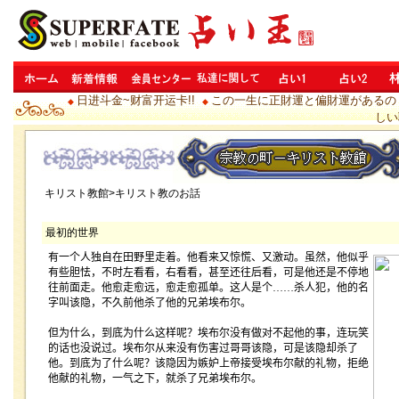
日进斗金~财富开运卡!!
この一生に正財運と偏財運があるの
◆
◆
しい
キリスト教館>キリスト教のお話
最初的世界
有一个人独自在田野里走着。他看来又惊慌、又激动。虽然，他似乎
有些胆怯，不时左看看，右看看，甚至还往后看，可是他还是不停地
往前面走。他愈走愈远，愈走愈孤单。这人是个
……
杀人犯，他的名
字叫该隐，不久前他杀了他的兄弟埃布尔。
但为什么，到底为什么这样呢？埃布尔没有做对不起他的事，连玩笑
的话也没说过。埃布尔从来没有伤害过哥哥该隐，可是该隐却杀了
他。到底为了什么呢？该隐因为嫉妒上帝接受埃布尔献的礼物，拒绝
他献的礼物，一气之下，就杀了兄弟埃布尔。