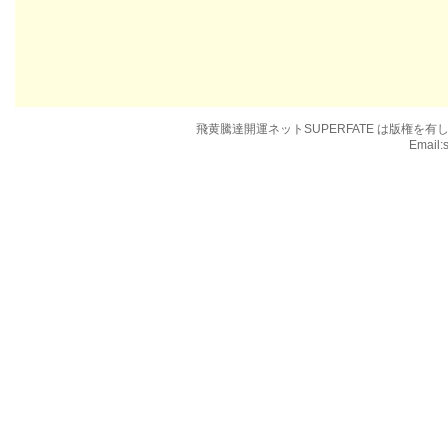
飛黄騰達開運ネットSUPERFATE は版権
Email: