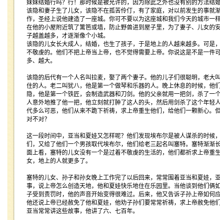
妹妹结婚行吗？行！那时候是被允许的，因为除此之外也没有别的方法结
该隐和妻子生了儿女，该隐不在孤苦伶仃，有了家庭，对以前发生的事就
作，圣经上说他建造了一座城。你可不要以为这座城和我们今天的城市一
在他的小屋附近筑了篱笆或墙，防止野兽进到屋子里，为了妻子、儿女的
子越盖越多，才逐渐像个小城。
该隐的儿女长大成人，结婚，也生了孩子，于是地上的人越来越多。可是
不敬虔的。他们不把上帝当上帝，也不觉得需要上帝。你说这是不是一件
多、越大。
该隐的后代有一个人名叫拉麦，娶了两个妻子。他的儿子们很聪明，老大
住的人。老二叫犹八，他是第一个做琴和乐器的人。晚上休息的时候，他
隐，他是第一个铁匠，会制造武器和刀剑。他的父亲就用一把剑，杀了一
人意外地推了他一把，他立刻就打肿了这人的头，然后用剑杀了这个年轻
代多么可恶，他们从来不跪下祈祷，求上帝重生他们，给他们一颗新心。
对不对？
这一段时间中，亚当和夏娃又怎样呢？他们发现埃布尔是被人谋杀的时候
们，又给了他们一个男孩取代埃布尔，他们给老三起名叫塞特。塞特渐渐
面上看，塞特的儿女没有一个是过着不敬虔的生活的，他们都祈求上帝重
女，地上的人就更多了。
塞特的儿女、孙子和孙女晚上工作完了以后回来，常常围着亚当和夏娃，
事，说上帝怎么创造天地，他和夏娃快乐地住在乐园里。当他谈到他们俩
子受到责罚时，他的声音开始变得很难过。后来，他又告诉子孙上帝如何
他还说上帝已经赦免了他和夏娃，他劝子孙们要常常祈祷，求上帝赦免他
亚当常常讲这些故事，他讲了六、七百年。