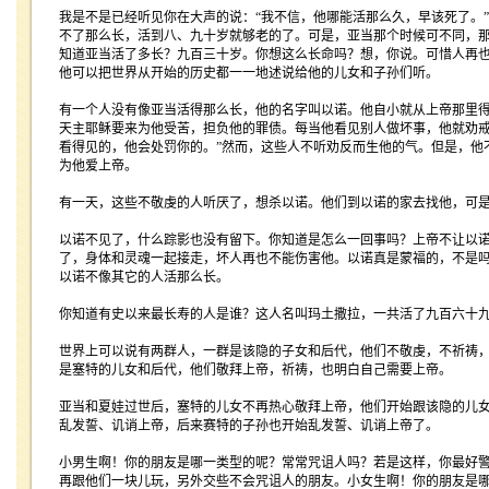
我是不是已经听见你在大声的说：
“
我不信，他哪能活那么久，早该死了。
”
不了那么长，活到八、九十岁就够老的了。可是，亚当那个时候可不同，
知道亚当活了多长？九百三十岁。你想这么长命吗？想，你说。可惜人再
他可以把世界从开始的历史都一一地述说给他的儿女和子孙们听。
有一个人没有像亚当活得那么长，他的名字叫以诺。他自小就从上帝那里
天主耶稣要来为他受苦，担负他的罪债。每当他看见别人做坏事，他就劝
看得见的，他会处罚你的。
”
然而，这些人不听劝反而生他的气。但是，他
为他爱上帝。
有一天，这些不敬虔的人听厌了，想杀以诺。他们到以诺的家去找他，可
以诺不见了，什么踪影也没有留下。你知道是怎么一回事吗？上帝不让以
了，身体和灵魂一起接走，坏人再也不能伤害他。以诺真是蒙福的，不是
以诺不像其它的人活那么长。
你知道有史以来最长寿的人是谁？这人名叫玛土撒拉，一共活了九百六十
世界上可以说有两群人，一群是该隐的子女和后代，他们不敬虔，不祈祷
是塞特的儿女和后代，他们敬拜上帝，祈祷，也明白自己需要上帝。
亚当和夏娃过世后，塞特的儿女不再热心敬拜上帝，他们开始跟该隐的儿
乱发誓、讥诮上帝，后来赛特的子孙也开始乱发誓、讥诮上帝了。
小男生啊！你的朋友是哪一类型的呢？常常咒诅人吗？若是这样，你最好
再跟他们一块儿玩，另外交些不会咒诅人的朋友。小女生啊！你的朋友是