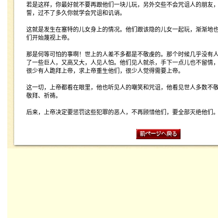
若是这样，你最好就不要再跟他们一块儿玩，另外交些不会咒诅人的朋友
誓，过不了多久你就学会咒诅和讥诮。
这就是发生在塞特的儿女身上的情况。他们跟该隐的儿女一起玩，渐渐地
们开始蔑视上帝。
那是何等可怕的事啊！世上的人差不多都是不敬虔的。那个时候几乎没有
了一些巨人，又高又大，人见人怕。他们见人就杀，手下一点儿也不留情
很少有人跪拜上帝，求上帝重生他们，很少人觉得需要上帝。
这一切，上帝都看在眼里，他也听见人的嘲笑和咒诅，他看见世人多数不
敬拜、祈祷。
后来，上帝决定要惩罚这些犯罪的恶人，不再顾惜他们，要全部灭绝他们