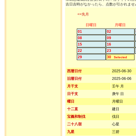
吉日吉時がなかったら、点数が引かれませ
<<先月
日曜日
月曜日
01
02
08
09
15
16
22
23
29
30
Selected
西暦日付
2025-06-30
旧暦日付
2025-06-06
月干支
壬午 月
日干支
庚午 日
曜日
月曜日
十二直
建日
宝義和制伐
伐日
二十八宿
心星
九星
三碧