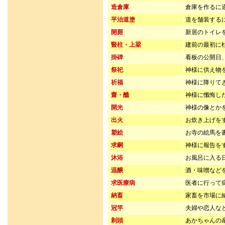
造倉庫
倉庫を作るに
平治道塗
道を舗装する
開厠
新居のトイレ
豎柱・上梁
建前の最初に
掛碑
看板の公開日
祭祀
神様に供え物
祈福
神様に降りて
齋・醮
神様に懺悔し
開光
神様の像とか
出火
お炊き上げを
塑絵
お寺の絵馬を
求嗣
神様に報告を
沐浴
お風呂に入る
温醸
酒・味噌など
求医療病
医者に行って
納畜
家畜を市場に
冠竿
夫婦や恋人な
剃頭
あかちゃんの