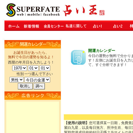
開運カレンダー
お誕生日があったら、
今日の運勢が無料で分かり
無料で今日の運勢を知るよ！
す！左側にお誕生日を入力
西暦の年月日を入力しよう！
て、すぐ分析できます！
性別
一つ選んで下さい
【使用の說明】
您可選擇某一日期，免費查
紫白九星，以及每日煞方、所沖生肖、每日
幫助您達成目的的好日子嗎？当サイトの吉