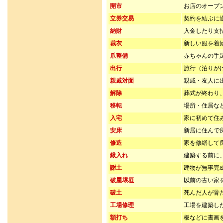
開市
お店のオープ
立券交易
契約を結ぶに
納財
入金したり支
裁衣
新しい服を着
爪整備
赤ちゃんの手
出行
旅行（泊りが
親戚対面
親戚・友人に
解除
葬式が終わり
移転
場所・住居な
入宅
家に初めて住
安床
新居に住んで
修造
家を修繕して
鍬入れ
建築する前に
謝土
建物が無事完
破屋壌垣
以前の古い家
破土
死んだ人が骨
工場修理
工場を建築し
額打ち
板などに書画