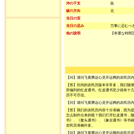
沖の干支
鼠
破の方向
北
当日の宜
当日の忌み
万事に忌むべ
他の說明
【幸運な時間】
【问】请问飞黄腾达心灵开运网的农民历
【答】坊间的农民历版本非常多，我们随
所编列的红皮通书。红皮通书至少就有十
历不可尽信。
【问】请问飞黄腾达心灵开运网的农民历
【答】我们的农民历内容十分准确，因为
怎么制作出来的呢？我们打开红皮通书，
书》、《鳌头通书》、《象吉通书》等书
农民历准确许多。
【问】请问飞黄腾达心灵开运网的农民历