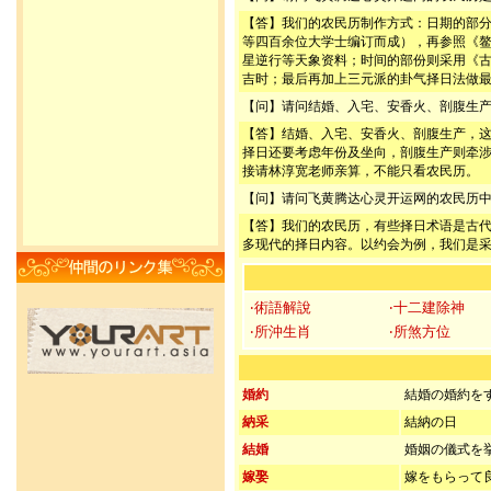
【答】我们的农民历制作方式：日期的部
等四百余位大学士编订而成），再参照《
星逆行等天象资料；时间的部份则采用《
吉时；最后再加上三元派的卦气择日法做
【问】请问结婚、入宅、安香火、剖腹生
【答】结婚、入宅、安香火、剖腹生产，
择日还要考虑年份及坐向，剖腹生产则牵
接请林淳宽老师亲算，不能只看农民历。
【问】请问飞黄腾达心灵开运网的农民历
【答】我们的农民历，有些择日术语是古
多现代的择日内容。以约会为例，我们是
‧術語解說
‧十二建除神
‧所沖生肖
‧所煞方位
婚約
結婚の婚約を
納采
結納の日
結婚
婚姻の儀式を
嫁娶
嫁をもらって