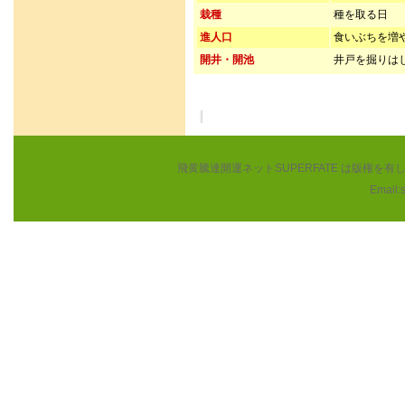
栽種
種を取る日
進人口
食いぶちを増
開井・開池
井戸を掘りは
飛黄騰達開運ネットSUPERFATE は版権
Email: