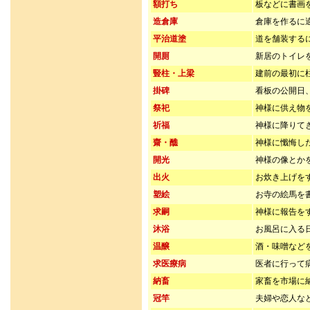
額打ち
板などに書画
造倉庫
倉庫を作るに
平治道塗
道を舗装する
開厠
新居のトイレ
豎柱・上梁
建前の最初に
掛碑
看板の公開日
祭祀
神様に供え物
祈福
神様に降りて
齋・醮
神様に懺悔し
開光
神様の像とか
出火
お炊き上げを
塑絵
お寺の絵馬を
求嗣
神様に報告を
沐浴
お風呂に入る
温醸
酒・味噌など
求医療病
医者に行って
納畜
家畜を市場に
冠竿
夫婦や恋人な