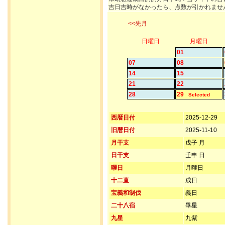
吉日吉時がなかったら、点数が引かれませ
<<先月
日曜日
月曜日
01
07
08
14
15
21
22
28
29
Selected
西暦日付
2025-12-29
旧暦日付
2025-11-10
月干支
戊子 月
日干支
壬申 日
曜日
月曜日
十二直
成日
宝義和制伐
義日
二十八宿
畢星
九星
九紫