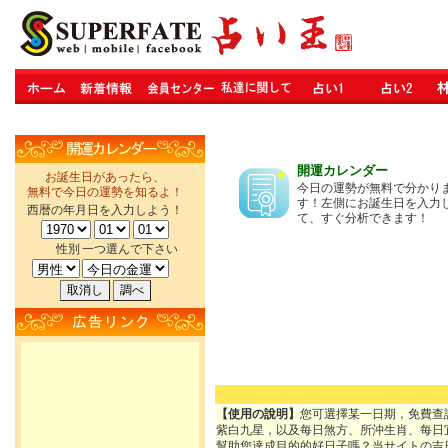
開運カレンダー
お誕生日があったら、
今日の運勢が無料で分かり
無料で今日の運勢を知るよ！
す！左側にお誕生日を入力
西暦の年月日を入力しよう！
て、すぐ分析できます！
性別
一つ選んで下さい
【使用の說明】
您可選擇某一日期，免費查
紫白九星，以及每日煞方、所沖生肖、每日
幫助您達成目的的好日子嗎？当サイトの吉