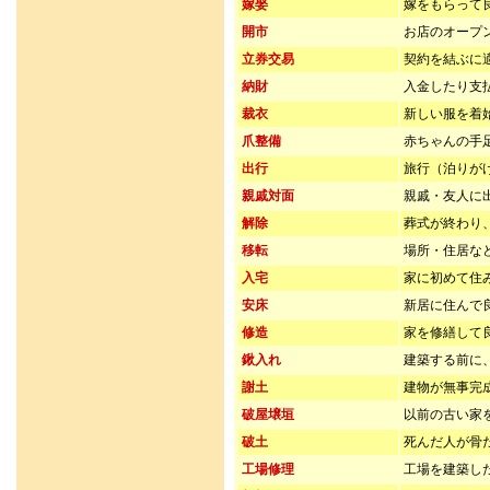
嫁娶
嫁をもらって
開市
お店のオープ
立券交易
契約を結ぶに
納財
入金したり支
裁衣
新しい服を着
爪整備
赤ちゃんの手
出行
旅行（泊りが
親戚対面
親戚・友人に
解除
葬式が終わり
移転
場所・住居な
入宅
家に初めて住
安床
新居に住んで
修造
家を修繕して
鍬入れ
建築する前に
謝土
建物が無事完
破屋壌垣
以前の古い家
破土
死んだ人が骨
工場修理
工場を建築し