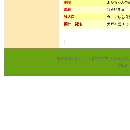
剃頭
あかちゃんの
栽種
種を取る日
進人口
食いぶちを増
開井・開池
井戸を掘りは
飛黄騰達開運ネットSUPERFATE は版権
Email: