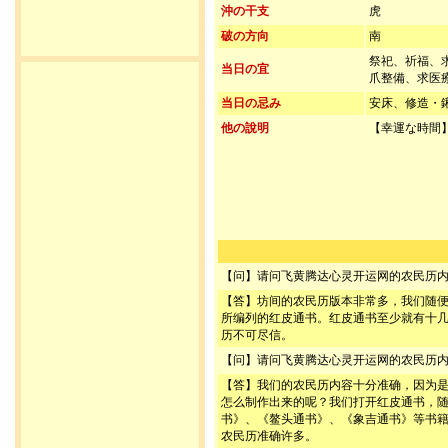
沖の干支
虎
破の方向
南
祭祀、祈福、
当日の宜
爪整備、求医
当日の忌み
安床、修造・
他の說明
【幸運な時間】
【问】请问飞黄腾达心灵开运网的农民历
【答】坊间的农民历版本非常多，我们随
所编列的红皮通书。红皮通书至少就有十
历不可尽信。
【问】请问飞黄腾达心灵开运网的农民历
【答】我们的农民历内容十分准确，因为
怎么制作出来的呢？我们打开红皮通书，
书》、《鳌头通书》、《象吉通书》等书
农民历准确许多。