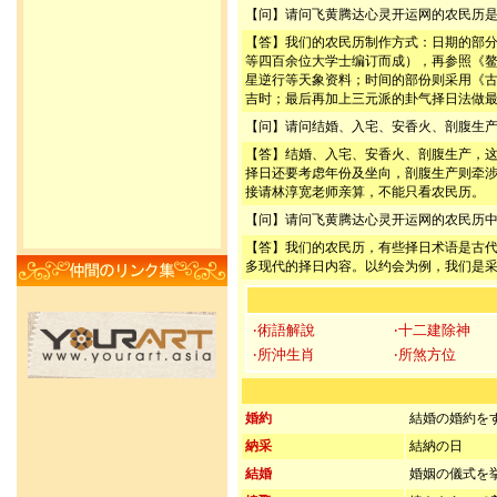
【问】请问飞黄腾达心灵开运网的农民历
【答】我们的农民历制作方式：日期的部
等四百余位大学士编订而成），再参照《
星逆行等天象资料；时间的部份则采用《
吉时；最后再加上三元派的卦气择日法做
【问】请问结婚、入宅、安香火、剖腹生
【答】结婚、入宅、安香火、剖腹生产，
择日还要考虑年份及坐向，剖腹生产则牵
接请林淳宽老师亲算，不能只看农民历。
【问】请问飞黄腾达心灵开运网的农民历
【答】我们的农民历，有些择日术语是古
多现代的择日内容。以约会为例，我们是
‧術語解說
‧十二建除神
‧所沖生肖
‧所煞方位
婚約
結婚の婚約を
納采
結納の日
結婚
婚姻の儀式を