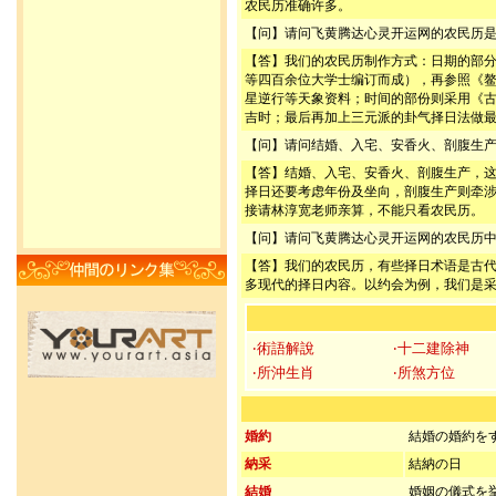
农民历准确许多。
【问】请问飞黄腾达心灵开运网的农民历
【答】我们的农民历制作方式：日期的部
等四百余位大学士编订而成），再参照《
星逆行等天象资料；时间的部份则采用《
吉时；最后再加上三元派的卦气择日法做
【问】请问结婚、入宅、安香火、剖腹生
【答】结婚、入宅、安香火、剖腹生产，
择日还要考虑年份及坐向，剖腹生产则牵
接请林淳宽老师亲算，不能只看农民历。
【问】请问飞黄腾达心灵开运网的农民历
【答】我们的农民历，有些择日术语是古
多现代的择日内容。以约会为例，我们是
‧術語解說
‧十二建除神
‧所沖生肖
‧所煞方位
婚約
結婚の婚約を
納采
結納の日
結婚
婚姻の儀式を