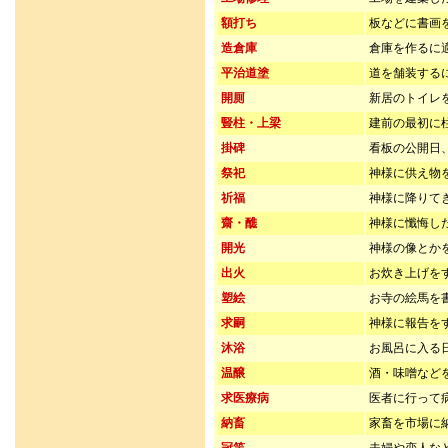
額打ち
板などに書画
造倉庫
倉庫を作るに
平治道塗
道を舗装する
開厠
新居のトイレ
豎柱・上梁
建前の最初に
掛碑
看板の公開日
祭祀
神様に供え物
祈福
神様に降りて
齋・醮
神様に懺悔し
開光
神様の像とか
出火
お炊き上げを
塑絵
お寺の絵馬を
求嗣
神様に報告を
沐浴
お風呂に入る
温醸
酒・味噌など
求医療病
医者に行って
納畜
家畜を市場に