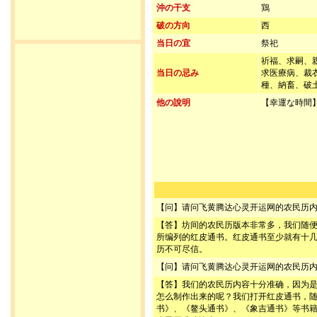
沖の干支
鶏
破の方向
西
当日の宜
祭祀
祈福、求嗣、
当日の忌み
求医療病、裁
種、納畜、破
他の說明
【幸運な時間】
【问】请问飞黄腾达心灵开运网的农民历
【答】坊间的农民历版本非常多，我们随
所编列的红皮通书。红皮通书至少就有十
历不可尽信。
【问】请问飞黄腾达心灵开运网的农民历
【答】我们的农民历内容十分准确，因为
怎么制作出来的呢？我们打开红皮通书，
书》、《鳌头通书》、《象吉通书》等书