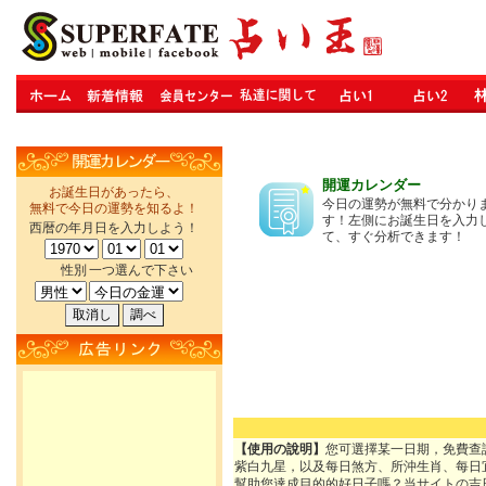
開運カレンダー
お誕生日があったら、
今日の運勢が無料で分かり
無料で今日の運勢を知るよ！
す！左側にお誕生日を入力
西暦の年月日を入力しよう！
て、すぐ分析できます！
性別
一つ選んで下さい
【使用の說明】
您可選擇某一日期，免費查
紫白九星，以及每日煞方、所沖生肖、每日
幫助您達成目的的好日子嗎？当サイトの吉