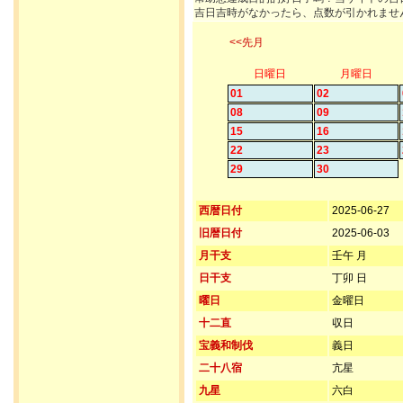
吉日吉時がなかったら、点数が引かれませ
<<先月
日曜日
月曜日
01
02
08
09
15
16
22
23
29
30
西暦日付
2025-06-27
旧暦日付
2025-06-03
月干支
壬午 月
日干支
丁卯 日
曜日
金曜日
十二直
収日
宝義和制伐
義日
二十八宿
亢星
九星
六白