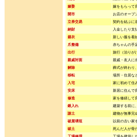
嫁娶
嫁をもらって
開市
お店のオープ
立券交易
契約を結ぶに
納財
入金したり支
裁衣
新しい服を着
爪整備
赤ちゃんの手
出行
旅行（泊りが
親戚対面
親戚・友人に
解除
葬式が終わり
移転
場所・住居な
入宅
家に初めて住
安床
新居に住んで
修造
家を修繕して
鍬入れ
建築する前に
謝土
建物が無事完
破屋壌垣
以前の古い家
破土
死んだ人が骨
工場修理
工場を建築し