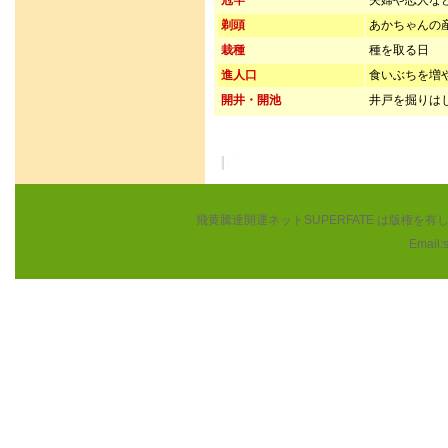
冠竿
夫婦や恋人な
剃頭
あかちゃんの
栽種
種を取る日
進人口
食いぶちを増
開井・開池
井戸を掘りは
飛黄騰達開運ネットSUPERFATE は版権
Email: