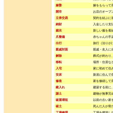
嫁娶
嫁をもらって
開市
お店のオープ
立券交易
契約を結ぶに
納財
入金したり支
裁衣
新しい服を着
爪整備
赤ちゃんの手
出行
旅行（泊りが
親戚対面
親戚・友人に
解除
葬式が終わり
移転
場所・住居な
入宅
家に初めて住
安床
新居に住んで
修造
家を修繕して
鍬入れ
建築する前に
謝土
建物が無事完
破屋壌垣
以前の古い家
破土
死んだ人が骨
工場修理
工場を建築し