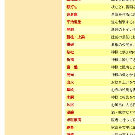
額打ち
板などに書画
造倉庫
倉庫を作るに
平治道塗
道を舗装する
開厠
新居のトイレ
豎柱・上梁
建前の最初に
掛碑
看板の公開日
祭祀
神様に供え物
祈福
神様に降りて
齋・醮
神様に懺悔し
開光
神様の像とか
出火
お炊き上げを
塑絵
お寺の絵馬を
求嗣
神様に報告を
沐浴
お風呂に入る
温醸
酒・味噌など
求医療病
医者に行って
納畜
家畜を市場に