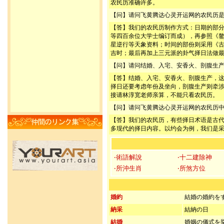
农民历准确许多。
【问】请问飞黄腾达心灵开运网的农民历
【答】我们的农民历制作方式：日期的部
等四百余位大学士编订而成），再参照《
星逆行等天象资料；时间的部份则采用《
吉时；最后再加上三元派的卦气择日法做
【问】请问结婚、入宅、安香火、剖腹生
【答】结婚、入宅、安香火、剖腹生产，
择日还要考虑年份及坐向，剖腹生产则牵
接请林淳宽老师亲算，不能只看农民历。
【问】请问飞黄腾达心灵开运网的农民历
【答】我们的农民历，有些择日术语是古
多现代的择日内容。以约会为例，我们是
‧術語解說
‧十二建除神
‧所沖生肖
‧所煞方位
婚約
結婚の婚約を
納采
結納の日
結婚
婚姻の儀式を