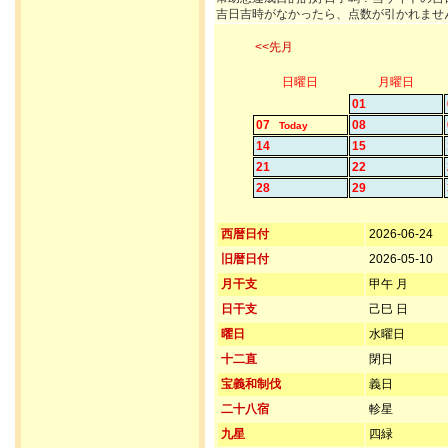
吉日吉時がなかったら、点数が引かれませ
<<先月
日曜日
月曜日
01
07
08
Today
14
15
21
22
28
29
西暦日付
2026-06-24
旧暦日付
2026-05-10
月干支
甲午 月
日干支
己巳 日
曜日
水曜日
十二直
閉日
宝義和制伐
義日
二十八宿
軫星
九星
四緑