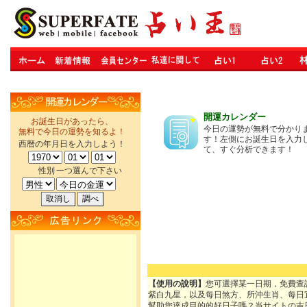
開運カレンダー
お誕生日があったら、
今日の運勢が無料で分かり
無料で今日の運勢を知るよ！
す！左側にお誕生日を入力
西暦の年月日を入力しよう！
て、すぐ分析できます！
性別
一つ選んで下さい
【使用の說明】
您可選擇某一日期，免費查
紫白九星，以及每日煞方、所沖生肖、每日
幫助您達成目的的好日子嗎？当サイトの吉