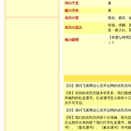
沖の干支
豚
破の方向
東
当日の宜
祭祀、裁衣、
祈福、求嗣、
当日の忌み
造・鍬入れ、
【幸運な時間】
他の說明
ット
【问】请问飞黄腾达心灵开运网的农民历
【答】坊间的农民历版本非常多，我们随
所编列的红皮通书。红皮通书至少就有十
历不可尽信。
【问】请问飞黄腾达心灵开运网的农民历
【答】我们的农民历内容十分准确，因为
怎么制作出来的呢？我们打开红皮通书，
书》、《鳌头通书》、《象吉通书》等书