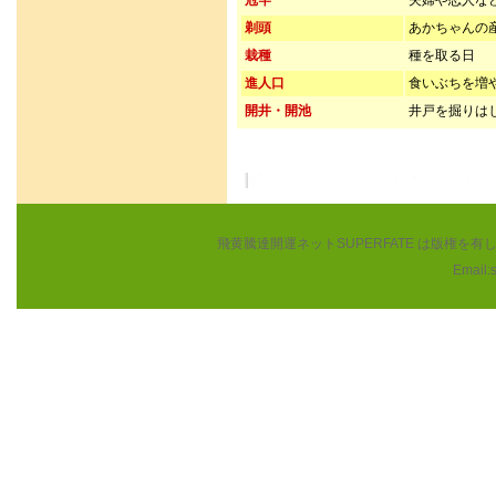
冠竿
夫婦や恋人な
剃頭
あかちゃんの
栽種
種を取る日
進人口
食いぶちを増
開井・開池
井戸を掘りは
飛黄騰達開運ネットSUPERFATE は版権
Email: