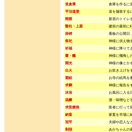
造倉庫
倉庫を作るに
平治道塗
道を舗装する
開厠
新居のトイレ
豎柱・上梁
建前の最初に
掛碑
看板の公開日
祭祀
神様に供え物
祈福
神様に降りて
齋・醮
神様に懺悔し
開光
神様の像とか
出火
お炊き上げを
塑絵
お寺の絵馬を
求嗣
神様に報告を
沐浴
お風呂に入る
温醸
酒・味噌など
求医療病
医者に行って
納畜
家畜を市場に
冠竿
夫婦や恋人な
剃頭
あかちゃんの