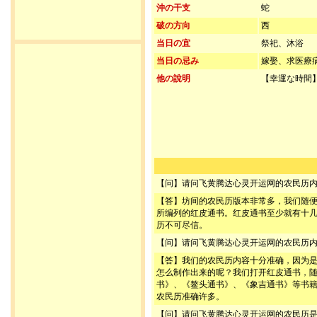
沖の干支
蛇
破の方向
西
当日の宜
祭祀、沐浴
当日の忌み
嫁娶、求医療
他の說明
【幸運な時間】
【问】请问飞黄腾达心灵开运网的农民历
【答】坊间的农民历版本非常多，我们随
所编列的红皮通书。红皮通书至少就有十
历不可尽信。
【问】请问飞黄腾达心灵开运网的农民历
【答】我们的农民历内容十分准确，因为
怎么制作出来的呢？我们打开红皮通书，
书》、《鳌头通书》、《象吉通书》等书
农民历准确许多。
【问】请问飞黄腾达心灵开运网的农民历