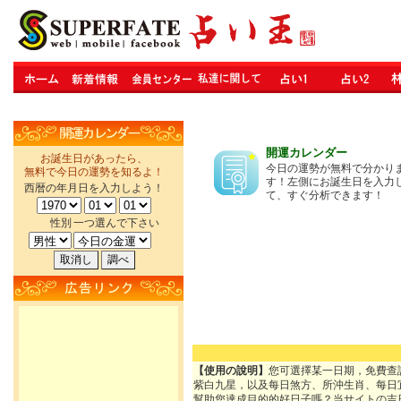
開運カレンダー
お誕生日があったら、
今日の運勢が無料で分かり
無料で今日の運勢を知るよ！
す！左側にお誕生日を入力
西暦の年月日を入力しよう！
て、すぐ分析できます！
性別
一つ選んで下さい
【使用の說明】
您可選擇某一日期，免費查
紫白九星，以及每日煞方、所沖生肖、每日
幫助您達成目的的好日子嗎？当サイトの吉