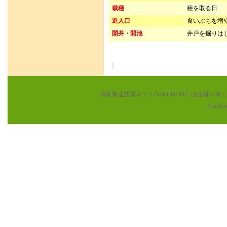
栽種
種を取る日
進人口
食いぶちを増
開井・開池
井戸を掘りは
飛黄騰達開運ネットSUPERFATE は版権
Email: