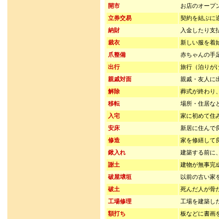
開市
お店のオープ
立券交易
契約を結ぶに
納財
入金したり支
裁衣
新しい服を着
爪整備
赤ちゃんの手
出行
旅行（泊りが
親戚対面
親戚・友人に
解除
葬式が終わり
移転
場所・住居な
入宅
家に初めて住
安床
新居に住んで
修造
家を修繕して
鍬入れ
建築する前に
謝土
建物が無事完
破屋壌垣
以前の古い家
破土
死んだ人が骨
工場修理
工場を建築し
額打ち
板などに書画