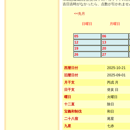
吉日吉時がなかったら、点数が引かれませ
<<先月
日曜日
月曜日
05
06
12
13
19
20
26
27
西暦日付
2025-10-21
旧暦日付
2025-09-01
月干支
丙戌 月
日干支
癸亥 日
曜日
火曜日
十二直
除日
宝義和制伐
和日
二十八宿
尾星
九星
七赤