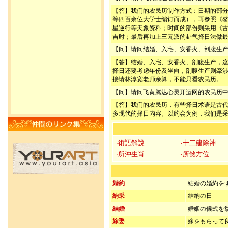
【答】我们的农民历制作方式：日期的部
等四百余位大学士编订而成），再参照《
星逆行等天象资料；时间的部份则采用《
吉时；最后再加上三元派的卦气择日法做
【问】请问结婚、入宅、安香火、剖腹生
【答】结婚、入宅、安香火、剖腹生产，
择日还要考虑年份及坐向，剖腹生产则牵
接请林淳宽老师亲算，不能只看农民历。
【问】请问飞黄腾达心灵开运网的农民历
【答】我们的农民历，有些择日术语是古
多现代的择日内容。以约会为例，我们是
‧術語解說
‧十二建除神
‧所沖生肖
‧所煞方位
婚約
結婚の婚約を
納采
結納の日
結婚
婚姻の儀式を
嫁娶
嫁をもらって