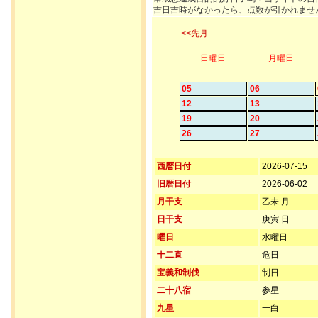
吉日吉時がなかったら、点数が引かれませ
<<先月
日曜日
月曜日
05
06
12
13
19
20
26
27
西暦日付
2026-07-15
旧暦日付
2026-06-02
月干支
乙未 月
日干支
庚寅 日
曜日
水曜日
十二直
危日
宝義和制伐
制日
二十八宿
参星
九星
一白