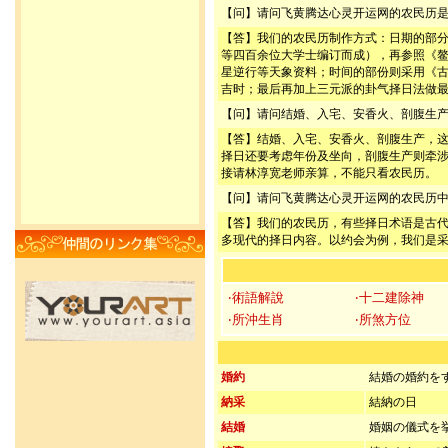
【问】请问飞黄腾达心灵开运网的农民历
【答】我们的农民历制作方式：日期的部
等四百余位大学士编订而成），再参照《
星逆行等天象资料；时间的部份则采用《
吉时；最后再加上三元派的卦气择日法做
【问】请问结婚、入宅、安香火、剖腹生
【答】结婚、入宅、安香火、剖腹生产，
择日还要考虑年份及坐向，剖腹生产则牵
接请林淳宽老师亲算，不能只看农民历。
【问】请问飞黄腾达心灵开运网的农民历
【答】我们的农民历，有些择日术语是古
多现代的择日内容。以约会为例，我们是
‧術語解說
‧十二建除神
‧所沖生肖
‧所煞方位
婚約
結婚の婚約を
納采
結納の日
結婚
婚姻の儀式を