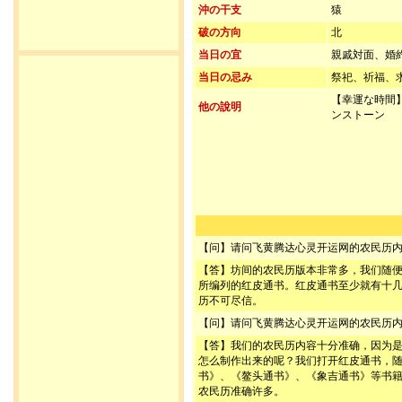
沖の干支
猿
破の方向
北
当日の宜
親戚対面、婚
当日の忌み
祭祀、祈福、
【幸運な時間】
他の說明
ンストーン
【问】请问飞黄腾达心灵开运网的农民历
【答】坊间的农民历版本非常多，我们随
所编列的红皮通书。红皮通书至少就有十
历不可尽信。
【问】请问飞黄腾达心灵开运网的农民历
【答】我们的农民历内容十分准确，因为
怎么制作出来的呢？我们打开红皮通书，
书》、《鳌头通书》、《象吉通书》等书
农民历准确许多。