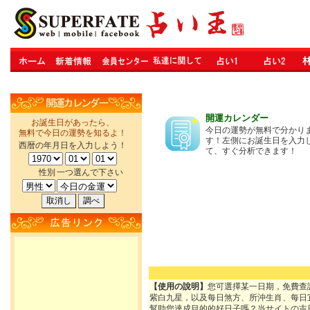
開運カレンダー
お誕生日があったら、
今日の運勢が無料で分かり
無料で今日の運勢を知るよ！
す！左側にお誕生日を入力
西暦の年月日を入力しよう！
て、すぐ分析できます！
性別
一つ選んで下さい
【使用の說明】
您可選擇某一日期，免費查
紫白九星，以及每日煞方、所沖生肖、每日
幫助您達成目的的好日子嗎？当サイトの吉