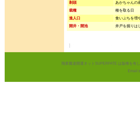
剃頭
あかちゃんの
栽種
種を取る日
進人口
食いぶちを増
開井・開池
井戸を掘りは
飛黄騰達開運ネットSUPERFATE は版権
Email: