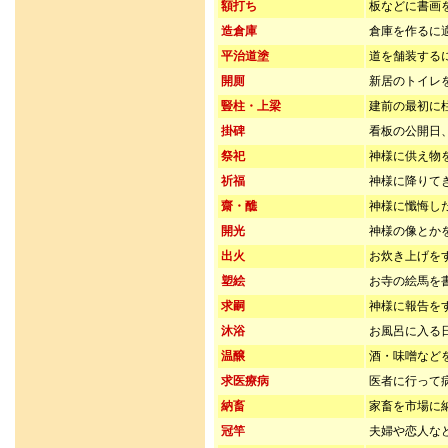
額打ち
板などに書画
造倉庫
倉庫を作るに
平治道塗
道を舗装する
開厠
新居のトイレ
豎柱・上梁
建前の最初に
掛碑
看板の公開日
祭祀
神様に供え物
祈福
神様に降りて
齋・醮
神様に懺悔し
開光
神様の像とか
出火
お炊き上げを
塑絵
お寺の絵馬を
求嗣
神様に報告を
沐浴
お風呂に入る
温醸
酒・味噌など
求医療病
医者に行って
納畜
家畜を市場に
冠竿
夫婦や恋人な