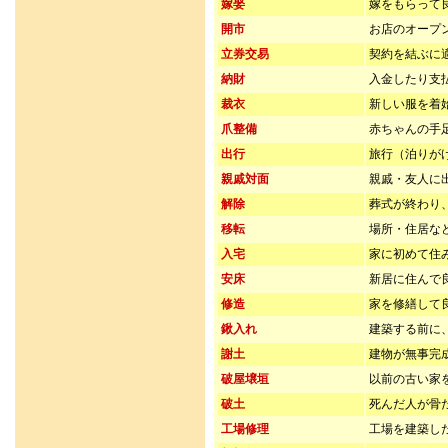
嫁娶
嫁をもらって
開市
お店のオープ
立券交易
契約を結ぶに
納財
入金したり支
裁衣
新しい服を着
爪整備
赤ちゃんの手
出行
旅行（泊りが
親戚対面
親戚・友人に
解除
葬式が終わり
移転
場所・住居な
入宅
家に初めて住
安床
新居に住んで
修造
家を修繕して
鍬入れ
建築する前に
謝土
建物が無事完
破屋壌垣
以前の古い家
破土
死んだ人が骨
工場修理
工場を建築し