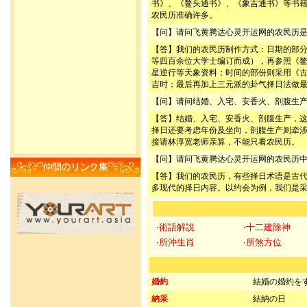
书》、《鳌头通书》、《象吉通书》等书
农民历准确许多。
【问】请问飞黄腾达心灵开运网的农民历
【答】我们的农民历制作方式：日期的部
等四百余位大学士编订而成），再参照《
星逆行等天象资料；时间的部份则采用《
吉时；最后再加上三元派的卦气择日法做
【问】请问结婚、入宅、安香火、剖腹生
【答】结婚、入宅、安香火、剖腹生产，
择日还要考虑年份及坐向，剖腹生产则牵
接请林淳宽老师亲算，不能只看农民历。
【问】请问飞黄腾达心灵开运网的农民历
【答】我们的农民历，有些择日术语是古
多现代的择日内容。以约会为例，我们是
‧術語解說
‧十二建除神
‧所沖生肖
‧所煞方位
婚約
結婚の婚約を
納采
結納の日