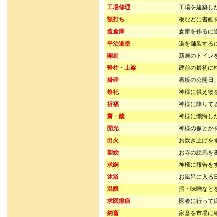
工場修理
工場を建築し
額打ち
板などに書画
造倉庫
倉庫を作るに
平治道塗
道を舗装する
開厠
新居のトイレ
豎柱・上梁
建前の最初に
掛碑
看板の公開日
祭祀
神様に供え物
祈福
神様に降りて
齋・醮
神様に懺悔し
開光
神様の像とか
出火
お炊き上げを
塑絵
お寺の絵馬を
求嗣
神様に報告を
沐浴
お風呂に入る
温醸
酒・味噌など
求医療病
医者に行って
納畜
家畜を市場に