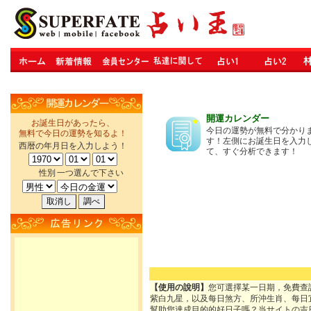
開運カレンダー
お誕生日があったら、
今日の運勢が無料で分かり
無料で今日の運勢を知るよ！
す！左側にお誕生日を入力
西暦の年月日を入力しよう！
て、すぐ分析できます！
性別
一つ選んで下さい
【使用の說明】
您可選擇某一日期，免費查
紫白九星，以及每日煞方、所沖生肖、每日
幫助您達成目的的好日子嗎？当サイトの吉