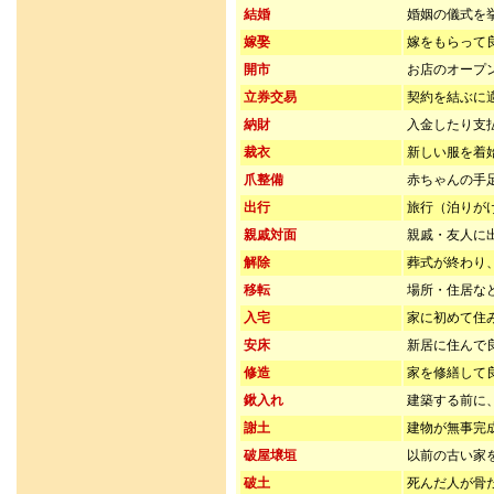
結婚
婚姻の儀式を
嫁娶
嫁をもらって
開市
お店のオープ
立券交易
契約を結ぶに
納財
入金したり支
裁衣
新しい服を着
爪整備
赤ちゃんの手
出行
旅行（泊りが
親戚対面
親戚・友人に
解除
葬式が終わり
移転
場所・住居な
入宅
家に初めて住
安床
新居に住んで
修造
家を修繕して
鍬入れ
建築する前に
謝土
建物が無事完
破屋壌垣
以前の古い家
破土
死んだ人が骨