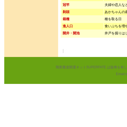
冠竿
夫婦や恋人な
剃頭
あかちゃんの
栽種
種を取る日
進人口
食いぶちを増
開井・開池
井戸を掘りは
飛黄騰達開運ネットSUPERFATE は版権
Email: