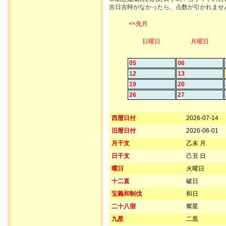
吉日吉時がなかったら、点数が引かれませ
<<先月
日曜日
月曜日
05
06
12
13
19
20
26
27
西暦日付
2026-07-14
旧暦日付
2026-06-01
月干支
乙未 月
日干支
己丑 日
曜日
火曜日
十二直
破日
宝義和制伐
和日
二十八宿
觜星
九星
二黒