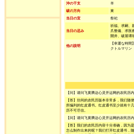
沖の干支
羊
破の方向
東
当日の宜
祭祀
祈福、求嗣、
当日の忌み
爪整備、求医
開井、破屋壌
【幸運な時間】
他の說明
クトルマリン
【问】请问飞黄腾达心灵开运网的农民历
【答】坊间的农民历版本非常多，我们随
所编列的红皮通书。红皮通书至少就有十
历不可尽信。
【问】请问飞黄腾达心灵开运网的农民历
【答】我们的农民历内容十分准确，因为
怎么制作出来的呢？我们打开红皮通书，