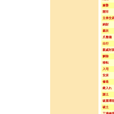
嫁娶
開市
立券交
納財
裁衣
爪整備
出行
親戚対
解除
移転
入宅
安床
修造
鍬入れ
謝土
破屋壌
破土
工場修