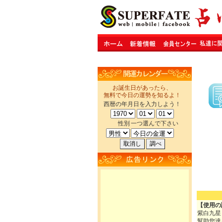
お誕生日があったら、
無料で今日の運勢を知るよ！
西暦の年月日を入力しよう！
性別
一つ選んで下さい
【使用の
紫白九星
幫助您達