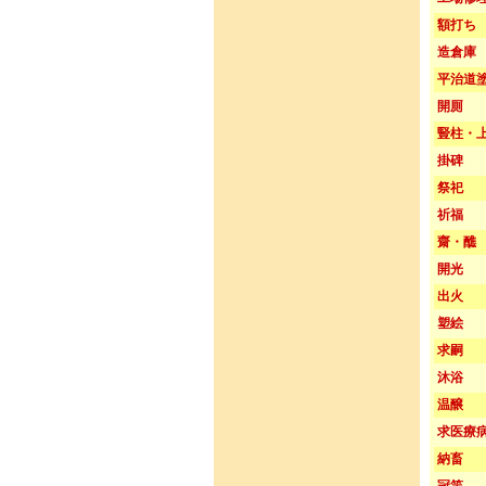
額打ち
造倉庫
平治道
開厠
豎柱・
掛碑
祭祀
祈福
齋・醮
開光
出火
塑絵
求嗣
沐浴
温醸
求医療
納畜