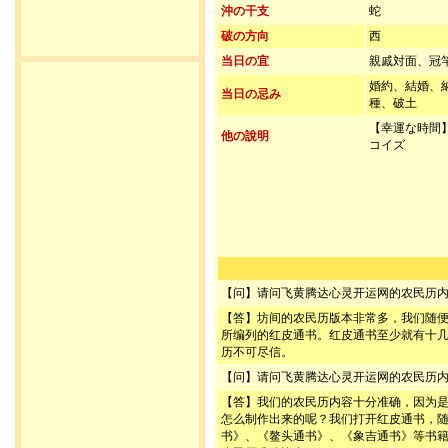
沖の干支
蛇
破の方向
西
当日の宜
親戚対面、冠
婚約、結婚、
当日の忌み
種、破土
【幸運な時間】1
他の說明
コイズ
【问】请问飞黄腾达心灵开运网的农民历
【答】坊间的农民历版本非常多，我们随
所编列的红皮通书。红皮通书至少就有十
历不可尽信。
【问】请问飞黄腾达心灵开运网的农民历
【答】我们的农民历内容十分准确，因为
怎么制作出来的呢？我们打开红皮通书，
书》、《鳌头通书》、《象吉通书》等书