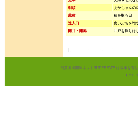
冠竿
夫婦や恋人な
剃頭
あかちゃんの
栽種
種を取る日
進人口
食いぶちを増
開井・開池
井戸を掘りは
飛黄騰達開運ネットSUPERFATE は版権
Email: