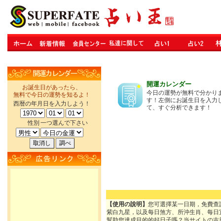
開運カレンダー
お誕生日があったら、
今日の運勢が無料で分かり
無料で今日の運勢を知るよ！
す！左側にお誕生日を入力
西暦の年月日を入力しよう！
て、すぐ分析できます！
性別
一つ選んで下さい
【使用の說明】
您可選擇某一日期，免費查
紫白九星，以及每日煞方、所沖生肖、每日
幫助您達成目的的好日子嗎？当サイトの吉