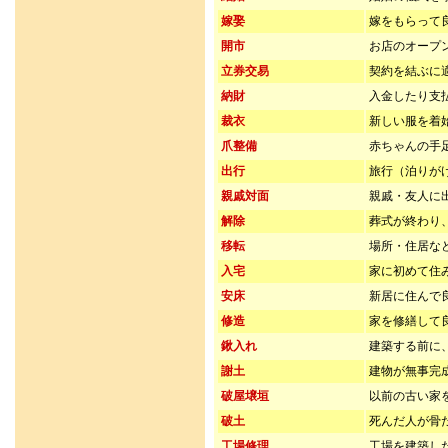
嫁娶
嫁をもらって
開市
お店のオープ
立券交易
契約を結ぶに
納財
入金したり支
裁衣
新しい服を着
爪整備
赤ちゃんの手
出行
旅行（泊りが
親戚対面
親戚・友人に
解除
葬式が終わり
移転
場所・住居な
入宅
家に初めて住
安床
新居に住んで
修造
家を修繕して
鍬入れ
建築する前に
謝土
建物が無事完
破屋壌垣
以前の古い家
破土
死んだ人が骨
工場修理
工場を建築し