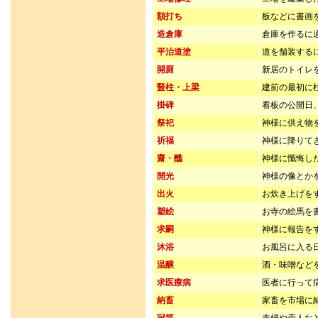
額打ち
板などに書画
造倉庫
倉庫を作るに
平治道塗
道を舗装する
開厠
新居のトイレ
豎柱・上梁
建前の最初に
掛碑
看板の公開日
祭祀
神様に供え物
祈福
神様に降りて
齋・醮
神様に懺悔し
開光
神様の像とか
出火
お炊き上げを
塑絵
お寺の絵馬を
求嗣
神様に報告を
沐浴
お風呂に入る
温醸
酒・味噌など
求医療病
医者に行って
納畜
家畜を市場に