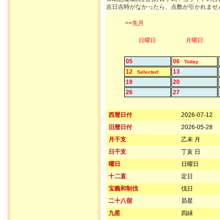
吉日吉時がなかったら、点数が引かれませ
<<先月
日曜日
月曜日
05
06
Today
12
13
Selected
19
20
26
27
西暦日付
2026-07-12
旧暦日付
2026-05-28
月干支
乙未 月
日干支
丁亥 日
曜日
日曜日
十二直
定日
宝義和制伐
伐日
二十八宿
昴星
九星
四緑