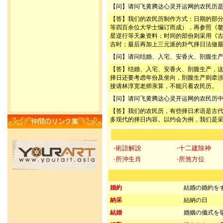
【问】请问飞黄腾达心灵开运网的农民历
【答】我们的农民历制作方式：日期的部
等四百余位大学士编订而成），再参照《
星逆行等天象资料；时间的部份则采用《
吉时；最后再加上三元派的卦气择日法做
【问】请问结婚、入宅、安香火、剖腹生
【答】结婚、入宅、安香火、剖腹生产，
择日还要考虑年份及坐向，剖腹生产则牵
接请林淳宽老师亲算，不能只看农民历。
【问】请问飞黄腾达心灵开运网的农民历
【答】我们的农民历，有些择日术语是古
多现代的择日内容。以约会为例，我们是
‧術語解說
‧十二建除神
‧所沖生肖
‧所煞方位
婚約
結婚の婚約を
納采
結納の日
結婚
婚姻の儀式を