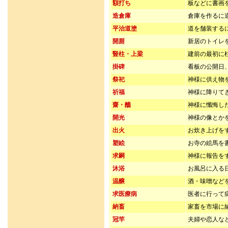
額打ち
板などに書画
造倉庫
倉庫を作るに
平治道塗
道を舗装する
開厠
新居のトイレ
豎柱・上梁
建前の最初に
掛碑
看板の公開日
祭祀
神様に供え物
祈福
神様に降りて
齋・醮
神様に懺悔し
開光
神様の像とか
出火
お炊き上げを
塑絵
お寺の絵馬を
求嗣
神様に報告を
沐浴
お風呂に入る
温醸
酒・味噌など
求医療病
医者に行って
納畜
家畜を市場に
冠竿
夫婦や恋人な