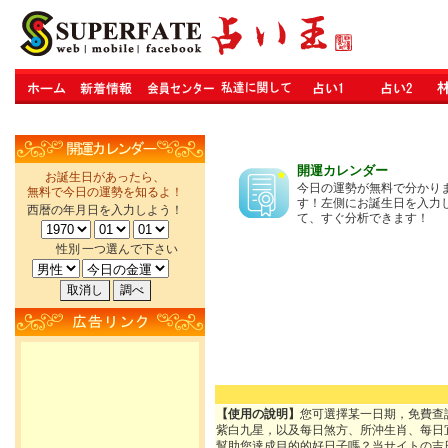
開運カレンダー
お誕生日があったら、
今日の運勢が無料で分かり
無料で今日の運勢を知るよ！
す！左側にお誕生日を入力
西暦の年月日を入力しよう！
て、すぐ分析できます！
性別
一つ選んで下さい
【使用の說明】
您可選擇某一日期，免費查
紫白九星，以及每日煞方、所沖生肖、每日
幫助您達成目的的好日子嗎？当サイトの吉