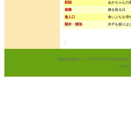
剃頭
あかちゃんの
栽種
種を取る日
進人口
食いぶちを増
開井・開池
井戸を掘りは
飛黄騰達開運ネットSUPERFATE は版権
Email: