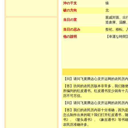
沖の干支
猿
破の方向
北
親戚対面、出
当日の宜
造倉庫、温醸
当日の忌み
祭祀、移転、
他の說明
【幸運な時間】
【问】请问飞黄腾达心灵开运网的农民历
【答】坊间的农民历版本非常多，我们随
所编列的红皮通书。红皮通书至少就有十
历不可尽信。
【问】请问飞黄腾达心灵开运网的农民历
【答】我们的农民历内容十分准确，因为
怎么制作出来的呢？我们打开红皮通书，
书》、《鳌头通书》、《象吉通书》等书
农民历准确许多。