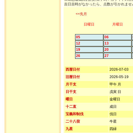
吉日吉時がなかったら、点数が引かれませ
<<先月
日曜日
月曜日
05
06
12
13
19
20
26
27
西暦日付
2026-07-03
旧暦日付
2026-05-19
月干支
甲午 月
日干支
戊寅 日
曜日
金曜日
十二直
成日
宝義和制伐
伐日
二十八宿
牛星
九星
四緑