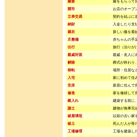
嫁娶
嫁をもらって
開市
お店のオープ
立券交易
契約を結ぶに
納財
入金したり支
裁衣
新しい服を着
爪整備
赤ちゃんの手
出行
旅行（泊りが
親戚対面
親戚・友人に
解除
葬式が終わり
移転
場所・住居な
入宅
家に初めて住
安床
新居に住んで
修造
家を修繕して
鍬入れ
建築する前に
謝土
建物が無事完
破屋壌垣
以前の古い家
破土
死んだ人が骨
工場修理
工場を建築し