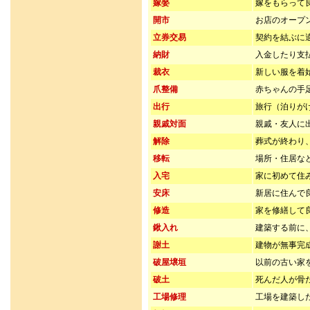
嫁娶
嫁をもらって
開市
お店のオープ
立券交易
契約を結ぶに
納財
入金したり支
裁衣
新しい服を着
爪整備
赤ちゃんの手
出行
旅行（泊りが
親戚対面
親戚・友人に
解除
葬式が終わり
移転
場所・住居な
入宅
家に初めて住
安床
新居に住んで
修造
家を修繕して
鍬入れ
建築する前に
謝土
建物が無事完
破屋壌垣
以前の古い家
破土
死んだ人が骨
工場修理
工場を建築し