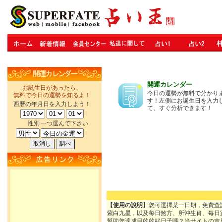
開運カレンダー
お誕生日があったら、
今日の運勢が無料で分かり
無料で今日の運勢を知るよ！
す！左側にお誕生日を入力
西暦の年月日を入力しよう！
て、すぐ分析できます！
性別
一つ選んで下さい
【使用の說明】
您可選擇某一日期，免費查
紫白九星，以及每日煞方、所沖生肖、每日
幫助您達成目的的好日子嗎？当サイトの吉