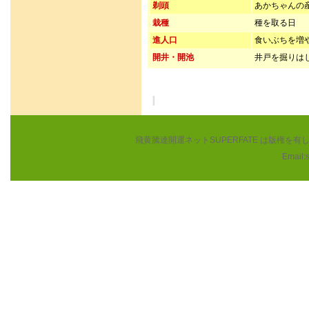
剃頭
あかちゃんの
栽種
種を取る日
進人口
食いぶちを増
開井・開池
井戸を掘りは
飛黄騰達開運ネットSUPERFATE は版権
Email: