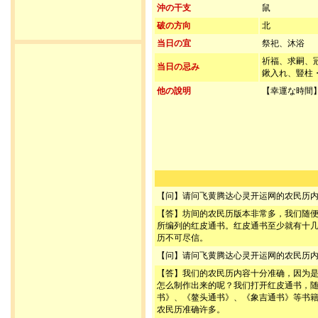
沖の干支
鼠
破の方向
北
当日の宜
祭祀、沐浴
祈福、求嗣、
当日の忌み
鍬入れ、豎柱
他の說明
【幸運な時間】
【问】请问飞黄腾达心灵开运网的农民历
【答】坊间的农民历版本非常多，我们随
所编列的红皮通书。红皮通书至少就有十
历不可尽信。
【问】请问飞黄腾达心灵开运网的农民历
【答】我们的农民历内容十分准确，因为
怎么制作出来的呢？我们打开红皮通书，
书》、《鳌头通书》、《象吉通书》等书
农民历准确许多。