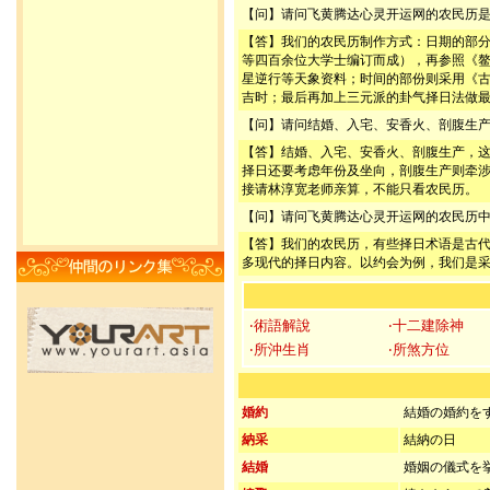
【问】请问飞黄腾达心灵开运网的农民历
【答】我们的农民历制作方式：日期的部
等四百余位大学士编订而成），再参照《
星逆行等天象资料；时间的部份则采用《
吉时；最后再加上三元派的卦气择日法做
【问】请问结婚、入宅、安香火、剖腹生
【答】结婚、入宅、安香火、剖腹生产，
择日还要考虑年份及坐向，剖腹生产则牵
接请林淳宽老师亲算，不能只看农民历。
【问】请问飞黄腾达心灵开运网的农民历
【答】我们的农民历，有些择日术语是古
多现代的择日内容。以约会为例，我们是
‧術語解說
‧十二建除神
‧所沖生肖
‧所煞方位
婚約
結婚の婚約を
納采
結納の日
結婚
婚姻の儀式を