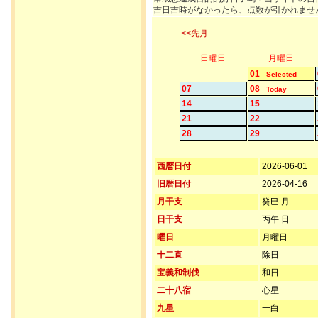
吉日吉時がなかったら、点数が引かれませ
<<先月
日曜日
月曜日
01
Selected
07
08
Today
14
15
21
22
28
29
西暦日付
2026-06-01
旧暦日付
2026-04-16
月干支
癸巳 月
日干支
丙午 日
曜日
月曜日
十二直
除日
宝義和制伐
和日
二十八宿
心星
九星
一白