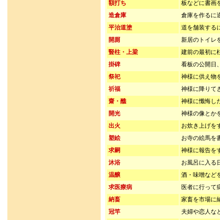
額打ち
板などに書画
造倉庫
倉庫を作るに
平治道塗
道を舗装する
開厠
新居のトイレ
豎柱・上梁
建前の最初に
掛碑
看板の公開日
祭祀
神様に供え物
祈福
神様に降りて
齋・醮
神様に懺悔し
開光
神様の像とか
出火
お炊き上げを
塑絵
お寺の絵馬を
求嗣
神様に報告を
沐浴
お風呂に入る
温醸
酒・味噌など
求医療病
医者に行って
納畜
家畜を市場に
冠竿
夫婦や恋人な