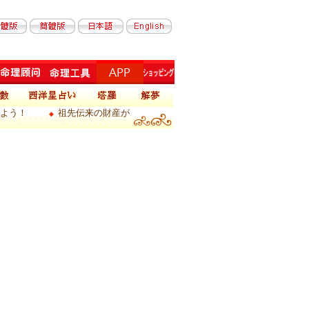
よう！
祖先伝来の財産が
◆