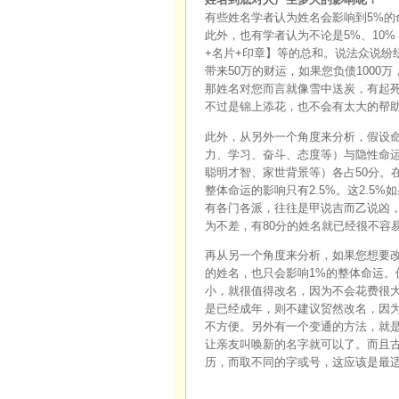
有些姓名学者认为姓名会影响到5%的
此外，也有学者认为不论是5%、10
+名片+印章】等的总和。说法众说纷
带来50万的财运，如果您负债1000
那姓名对您而言就像雪中送炭，有起死
不过是锦上添花，也不会有太大的帮
此外，从另外一个角度来分析，假设命
力、学习、奋斗、态度等）与隐性命
聪明才智、家世背景等）各占50分。
整体命运的影响只有2.5%。这2.5
有各门各派，往往是甲说吉而乙说凶
为不差，有80分的姓名就已经很不容
再从另一个角度来分析，如果您想要改
的姓名，也只会影响1%的整体命运。
小，就很值得改名，因为不会花费很大
是已经成年，则不建议贸然改名，因
不方便。另外有一个变通的方法，就
让亲友叫唤新的名字就可以了。而且
历，而取不同的字或号，这应该是最