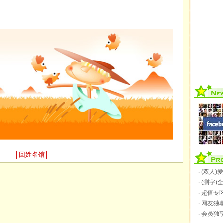
│
回姓名馆
│
‧ (双人
‧ (测字
‧ 超值
‧ 网友独
‧ 会员独