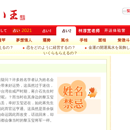
えるの？
恋をどのように経営するの？
金運の開運風水を装飾し
◆
◆
いくらもらえるの？
着疑问？许多姓名学者认为姓名会
会带来好运势，这虽然过于迷信，
传台湾在戒严时期，蒋介石先生时
玺呢』？而当时在其身边的黎玉玺
虽丢，幸好玉玺还在，如此蒋先生
因此而官运亨通。这虽然是茶余饭
的命运因此而改变，话说回来，却
遇都会像当时的黎玉玺将军一样。