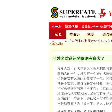
祖先伝来の財産がいくらもら
◆
§ 姓名对命运的影响有多大？
许多人对于姓名与命运的关系都抱持
影响人的一生，只要有一个好姓名就
但是确实有人因此而改变了一生。相
常睡不安稳，每每在睡梦中呼唤『玉
将军总是适时喊道『玉玺在』！江山
才能放心地安稳入眠，黎玉玺将军也
后的传闻，但是不可否认黎玉玺将军
不是所有取名为『黎玉玺』的人，际
姓名到底对人产生多大的影响呢？