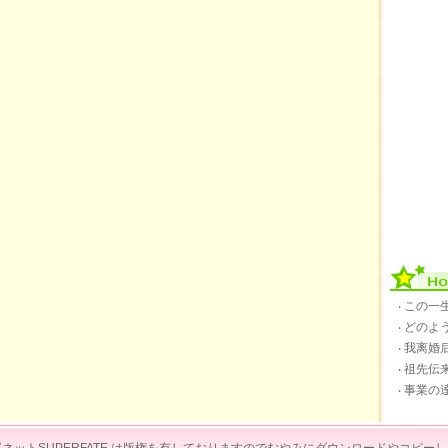
‧ この
‧ どの
‧ 我离
‧ 祖先
‧ 事業