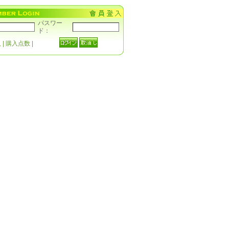
パスワー
ド：
入
|
購入点数
|