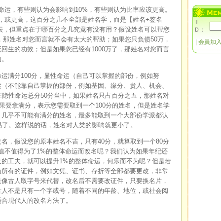
命运，有些则认为会影响到10%，有些则认为比率应该更高。
%，或更高，这百分之几不全部是姓名学，而是【姓名+签名
Ｉ
纭，但重点在于哪百分之几究竟有没有用？假设姓名可以帮您
Ｄ：
万，那姓名对您而言就不会有太大的帮助；如果您只负债50万，
|
会員加
回生的功效；但是如果您已经有1000万了，那姓名对您而言
助。
运满分100分，显性命运（自己可以掌握的部份，例如努
运（不能靠自己掌握的部份，例如基因、缘分、贵人、机会、
在隐性命运总分50分当中，如果姓名只占百分之五，那姓名对
%如果要拿满分，表示您需要取到一个100分的姓名，但是姓名学
，几乎不可能有满分的姓名，最多能取到一个大部份学派都认
易了。这样说的话，姓名对人类的影响就更小了。
名，假设您的原本姓名不吉，只有40分，就算取到一个80分
值不值得为了1%的整体命运而改名呢？我们认为如果年纪还
的工夫，就可以提升1%的整体命运，何乐而不为呢？但是若
为所有的证件，例如文凭、证书、存折等全部都要更改，非常
是像古人取字号来代替，改名后不需要改证件，只要换名片，
古人不是只有一个字或号，随着不同的年龄、地位，或社会阅
适合现代人的改名方法了。