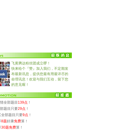
飞黄腾达粉丝团成立啰！
快来给个『赞』加入我们，不定期发
布最新讯息，提供您最有用最详尽的
命理讯息！欢迎与我们互动，留下您
的意见喔！
)爱情全部题目
139点
！
)全部题目只要
29点
！
专区全部题目只要
9点
！
享
8题
好康
免费
算！
享
30题免费
算！