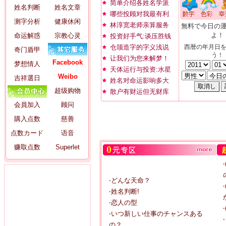
简单介绍各姓名学派
姓名判断
姓名文章
哪些投顾对我最有利
测字分析
健康休闲
林淳宽老师亲算服务
無料で今日の
よ！
命运解惑
宗教心灵
投资好手气:谈压胜钱
仓颉造字的字义浅说
西暦の年月日
奇门盾甲
う！
让我们为您来解梦！
Facebook
梦想情人
天体运行与投资:水星
Weibo
吉祥選日
姓名对命运影响多大
超级购物
散户有财运但无财库
会員加入
顾问
購入点数
慈善
点数カード
语音
赚取点数
Superlet
‧どんな天命？
‧姓名判断!
‧恋人の型
‧いつ新しい仕事のチャンスある
の？