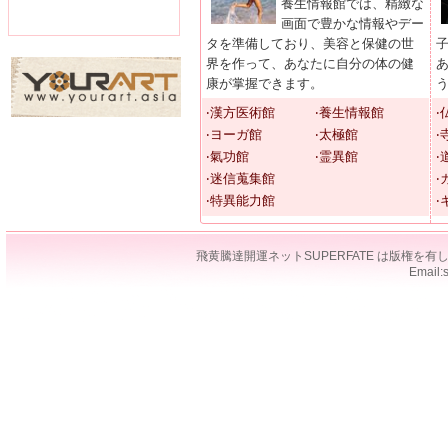
養生情報館では、精緻な
画面で豊かな情報やデー
タを準備しており、美容と保健の世
界を作って、あなたに自分の体の健
康が掌握できます。
‧漢方医術館
‧養生情報館
‧
‧ヨーガ館
‧太極館
‧
‧氣功館
‧霊異館
‧
‧迷信蒐集館
‧
‧特異能力館
‧
飛黄騰達開運ネットSUPERFATE は版権
Email: