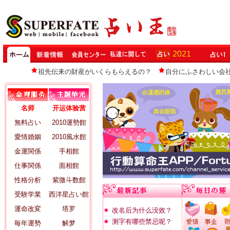
祖先伝来の財産がいくらもらえるの？
自分にふさわしい会
名师
开运体验营
無料占い
2010運勢館
愛情婚姻
2010風水館
金運関係
手相館
仕事関係
面相館
性格分析
紫微斗数館
受験学業
西洋星占い館
運命改変
塔罗
改名后为什么没效？
测字有哪些禁忌呢？
毎年運勢
解梦