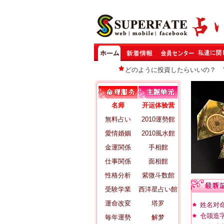
どのように投資したらいいの？
名师
开运体验营
無料占い
2010運勢館
愛情婚姻
2010風水館
金運関係
手相館
仕事関係
面相館
性格分析
紫微斗数館
受験学業
西洋星占い館
運命改変
塔罗
姓名对
仓颉造
毎年運勢
解梦