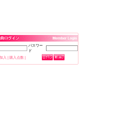
パスワー
ド
加入
|
購入点数
|