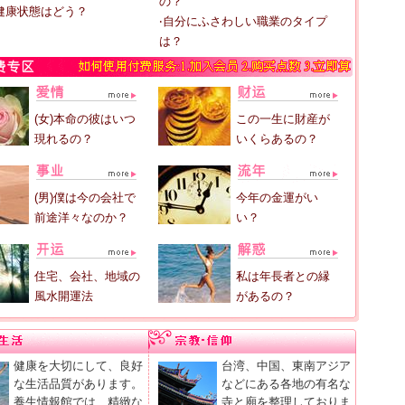
の？
健康状態はどう？
‧自分にふさわしい職業のタイプ
は？
(女)本命の彼はいつ
この一生に財産が
現れるの？
いくらあるの？
(男)僕は今の会社で
今年の金運がい
前途洋々なのか？
い？
住宅、会社、地域の
私は年長者との縁
風水開運法
があるの？
健康を大切にして、良好
台湾、中国、東南アジア
な生活品質があります。
などにある各地の有名な
養生情報館では、精緻な
寺と廟を整理しておりま