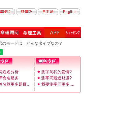
恋のモードは、どんなタイプなの？
费姓名分析
测字问我的爱情?
师命名服务
测字问最近财运?
姓名算更多题目..
我要测字问更多....