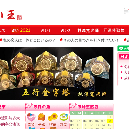
私の恋人は一体どこにいるの？
その人の目つきを引き付けたい！
免
大
从
S
M
T
W
T
F
S
01
命运影响多大
02
03
04
05
06
07
08
字的字义浅说
09
10
11
12
13
14
15