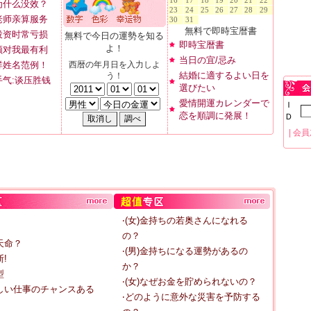
16
17
18
19
20
21
22
为什么没效？
23
24
25
26
27
28
29
老师亲算服务
30
31
無料で即時宝暦書
投资时常亏损
無料で今日の運勢を知る
即時宝暦書
よ！
顾对我最有利
当日の宜/忌み
祥姓名范例！
西暦の年月日を入力しよ
結婚に適するよい日を
う！
手气:谈压胜钱
選びたい
愛情開運カレンダーで
Ｉ
恋を順調に発展！
Ｄ
|
会員
‧(女)金持ちの若奥さんになれる
の？
天命？
‧(男)金持ちになる運勢があるの
!
か？
型
‧(女)なぜお金を貯められないの？
しい仕事のチャンスある
‧どのように意外な災害を予防する