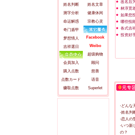
改名后
姓名判断
姓名文章
林淳宽
测字分析
健康休闲
如果您
命运解惑
宗教心灵
哪些投
各式吉
奇门盾甲
投资好
Facebook
梦想情人
Weibo
吉祥選日
超级购物
会員加入
顾问
購入点数
慈善
点数カード
语音
赚取点数
Superlet
‧どんな
‧姓名判断
‧恋人の
‧いつ新
の？