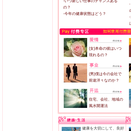
‧いつ新しい仕事のチャンスある
の？
‧今年の健康状態はどう？
(女)本命の彼はいつ
現れるの？
(男)僕は今の会社で
前途洋々なのか？
住宅、会社、地域の
風水開運法
健康を大切にして、良好