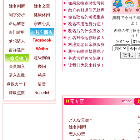
如果您投资时常亏损
姓名判断
姓名文章
散户有财运但无财库
测字分析
健康休闲
命名取名的考虑重点
無料で今日の
よ！
命运解惑
宗教心灵
改名不用改身分证！
改名后为什么没效？
西暦の年月日
奇门盾甲
う！
姓名对命运影响多大
Facebook
梦想情人
林淳宽老师亲算服务
Weibo
吉祥選日
测字有哪些禁忌呢？
超级购物
各式吉祥姓名范例！
让我们为您来解梦！
会員加入
顾问
購入点数
慈善
点数カード
语音
赚取点数
Superlet
‧どんな天命？
‧姓名判断!
‧恋人の型