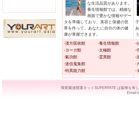
な生活品質があります。
養生情報館では、精緻な
画面で豊かな情報やデー
タを準備しており、美容と保健の世
界を作って、あなたに自分の体の健
康が掌握できます。
‧漢方医術館
‧養生情報館
‧
‧ヨーガ館
‧太極館
‧
‧氣功館
‧霊異館
‧
‧迷信蒐集館
‧
‧特異能力館
‧
飛黄騰達開運ネットSUPERFATE は版権
Email: