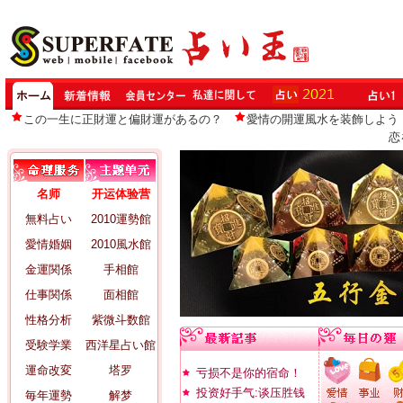
この一生に正財運と偏財運があるの？
愛情の開運風水を装飾しよう
恋
名师
开运体验营
無料占い
2010運勢館
愛情婚姻
2010風水館
金運関係
手相館
仕事関係
面相館
性格分析
紫微斗数館
受験学業
西洋星占い館
運命改変
塔罗
亏损不是你的宿命！
投资好手气:谈压胜钱
毎年運勢
解梦