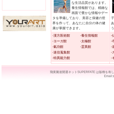
な生活品質があります。
養生情報館では、精緻な
画面で豊かな情報やデー
タを準備しており、美容と保健の世
界を作って、あなたに自分の体の健
康が掌握できます。
‧漢方医術館
‧養生情報館
‧
‧ヨーガ館
‧太極館
‧
‧氣功館
‧霊異館
‧
‧迷信蒐集館
‧
‧特異能力館
‧
飛黄騰達開運ネットSUPERFATE は版権
Email: