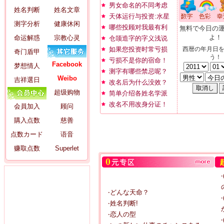
男女命名的不同考虑
姓名判断
姓名文章
天体运行与投资:水星
测字分析
健康休闲
哪些投顾对我最有利
無料で今日の
よ！
命运解惑
宗教心灵
仓颉造字的字义浅说
如果您投资时常亏损
西暦の年月日
奇门盾甲
う！
亏损不是你的宿命！
Facebook
梦想情人
测字有哪些禁忌呢？
Weibo
吉祥選日
改名后为什么没效？
超级购物
简单介绍各姓名学派
改名不用改身分证！
会員加入
顾问
購入点数
慈善
点数カード
语音
赚取点数
Superlet
‧どんな天命？
‧姓名判断!
‧恋人の型