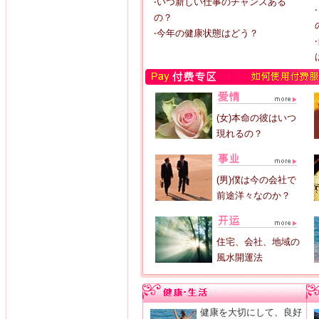
‧いつ新しい仕事のチャンスある
の？
‧今年の健康状態はどう？
(女)本命の彼はいつ
現れるの？
(男)僕は今の会社で
前途洋々なのか？
住宅、会社、地域の
風水開運法
健康を大切にして、良好