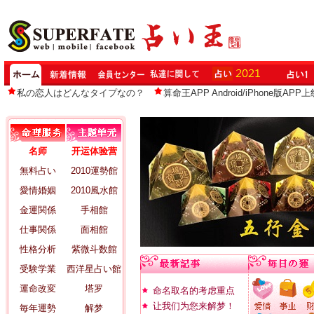
私の恋人はどんなタイプなの？
算命王APP Android/iPhone版APP上
名师
开运体验营
無料占い
2010運勢館
愛情婚姻
2010風水館
金運関係
手相館
仕事関係
面相館
性格分析
紫微斗数館
受験学業
西洋星占い館
運命改変
塔罗
命名取名的考虑重点
让我们为您来解梦！
毎年運勢
解梦