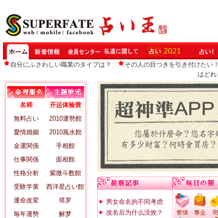
自分にふさわしい職業のタイプは？
その人の目つきを引き付けたい
はどれ
名师
开运体验营
無料占い
2010運勢館
愛情婚姻
2010風水館
金運関係
手相館
仕事関係
面相館
性格分析
紫微斗数館
受験学業
西洋星占い館
運命改変
塔罗
男女命名的不同考虑
改名后为什么没效？
毎年運勢
解梦