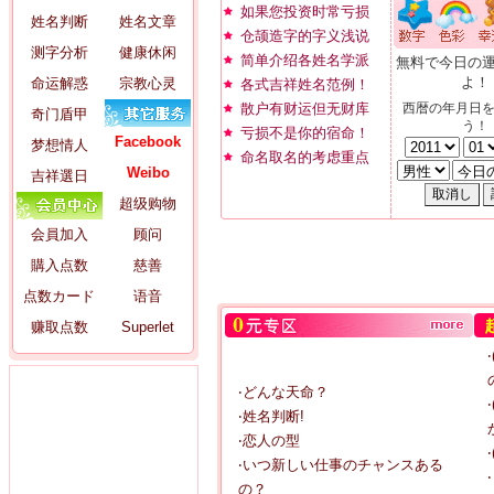
如果您投资时常亏损
姓名判断
姓名文章
仓颉造字的字义浅说
测字分析
健康休闲
简单介绍各姓名学派
無料で今日の
よ！
命运解惑
宗教心灵
各式吉祥姓名范例！
散户有财运但无财库
西暦の年月日
奇门盾甲
う！
亏损不是你的宿命！
Facebook
梦想情人
命名取名的考虑重点
Weibo
吉祥選日
超级购物
会員加入
顾问
購入点数
慈善
点数カード
语音
赚取点数
Superlet
‧どんな天命？
‧姓名判断!
‧恋人の型
‧いつ新しい仕事のチャンスある
の？