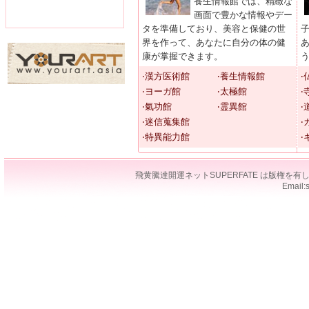
養生情報館では、精緻な
画面で豊かな情報やデー
タを準備しており、美容と保健の世
界を作って、あなたに自分の体の健
康が掌握できます。
‧漢方医術館
‧養生情報館
‧
‧ヨーガ館
‧太極館
‧
‧氣功館
‧霊異館
‧
‧迷信蒐集館
‧
‧特異能力館
‧
飛黄騰達開運ネットSUPERFATE は版権
Email: