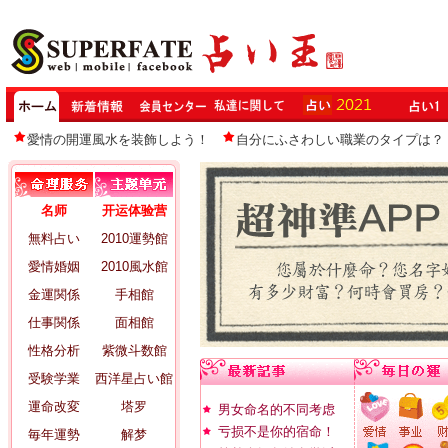
愛情の開運風水を装飾しよう！
自分にふさわしい職業のタイプは？
名师
开运体验营
無料占い
2010運勢館
愛情婚姻
2010風水館
金運関係
手相館
仕事関係
面相館
性格分析
紫微斗数館
受験学業
西洋星占い館
運命改変
塔罗
男女命名的不同考虑
亏损不是你的宿命！
毎年運勢
解梦