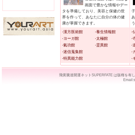
画面で豊かな情報やデー
タを準備しており、美容と保健の世
界を作って、あなたに自分の体の健
康が掌握できます。
‧漢方医術館
‧養生情報館
‧
‧ヨーガ館
‧太極館
‧
‧氣功館
‧霊異館
‧
‧迷信蒐集館
‧
‧特異能力館
‧
飛黄騰達開運ネットSUPERFATE は版権
Email: