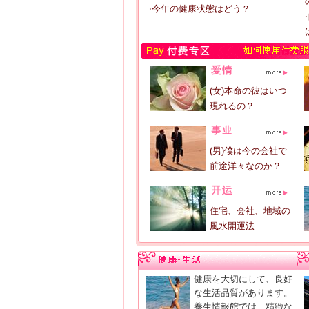
‧今年の健康状態はどう？
(女)本命の彼はいつ
現れるの？
(男)僕は今の会社で
前途洋々なのか？
住宅、会社、地域の
風水開運法
健康を大切にして、良好
な生活品質があります。
養生情報館では、精緻な