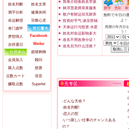
简单介绍各姓名学派
姓名判断
姓名文章
林淳宽老师亲算服务
测字分析
健康休闲
散户有财运但无财库
無料で今日の
よ！
命运解惑
宗教心灵
投资好手气:谈压胜钱
天体运行与投资:水星
西暦の年月日
奇门盾甲
う！
姓名对命运影响多大
Facebook
梦想情人
改名不用改身分证！
Weibo
吉祥選日
改名后为什么没效？
超级购物
会員加入
顾问
購入点数
慈善
点数カード
语音
赚取点数
Superlet
‧どんな天命？
‧姓名判断!
‧恋人の型
‧いつ新しい仕事のチャンスある
の？