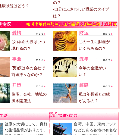
の？
健康状態はどう？
‧自分にふさわしい職業のタイプ
は？
(女)本命の彼はいつ
この一生に財産が
現れるの？
いくらあるの？
(男)僕は今の会社で
今年の金運がい
前途洋々なのか？
い？
住宅、会社、地域の
私は年長者との縁
風水開運法
があるの？
健康を大切にして、良好
台湾、中国、東南アジア
な生活品質があります。
などにある各地の有名な