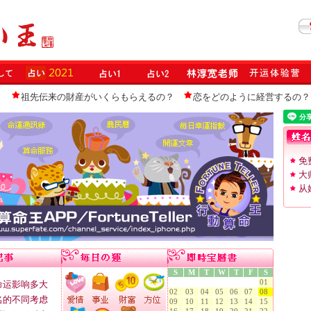
？
祖先伝来の財産がいくらもらえるの？
恋をどのように経営するの？
免
大
从
S
M
T
W
T
F
S
01
命运影响多大
02
03
04
05
06
07
08
名的不同考虑
09
10
11
12
13
14
15