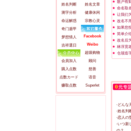
散户有
姓名判断
姓名文章
命名取
测字分析
健康休闲
让我们
命运解惑
宗教心灵
改名不
如果您
奇门盾甲
简单介
Facebook
梦想情人
改名后
Weibo
吉祥選日
林淳宽
超级购物
仓颉造
会員加入
顾问
購入点数
慈善
点数カード
语音
赚取点数
Superlet
‧どんな
‧姓名判断
‧恋人の
‧いつ新
の？