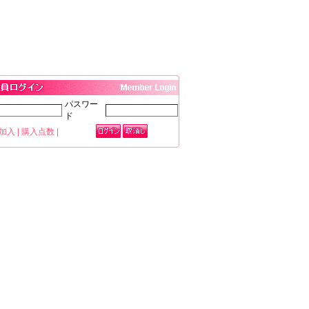
パスワー
ド
加入
|
購入点数
|