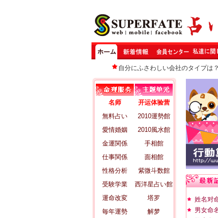
自分にふさわしい会社のタイプは
名师
开运体验营
無料占い
2010運勢館
愛情婚姻
2010風水館
金運関係
手相館
仕事関係
面相館
性格分析
紫微斗数館
受験学業
西洋星占い館
運命改変
塔罗
姓名对
男女命
毎年運勢
解梦