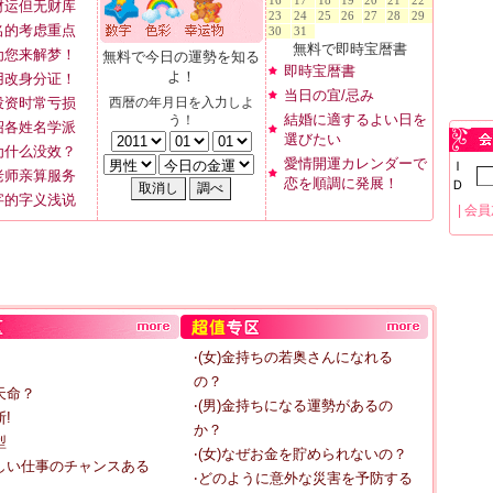
16
17
18
19
20
21
22
财运但无财库
23
24
25
26
27
28
29
名的考虑重点
30
31
無料で即時宝暦書
为您来解梦！
無料で今日の運勢を知る
即時宝暦書
よ！
用改身分证！
当日の宜/忌み
投资时常亏损
西暦の年月日を入力しよ
結婚に適するよい日を
う！
绍各姓名学派
選びたい
为什么没效？
愛情開運カレンダーで
Ｉ
老师亲算服务
恋を順調に発展！
Ｄ
字的字义浅说
|
会員
‧(女)金持ちの若奥さんになれる
の？
天命？
‧(男)金持ちになる運勢があるの
!
か？
型
‧(女)なぜお金を貯められないの？
しい仕事のチャンスある
‧どのように意外な災害を予防する