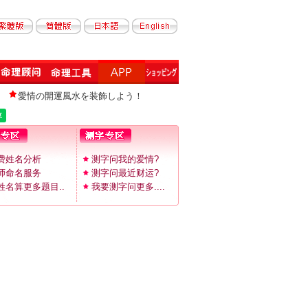
愛情の開運風水を装飾しよう！
费姓名分析
测字问我的爱情?
师命名服务
测字问最近财运?
姓名算更多题目..
我要测字问更多....