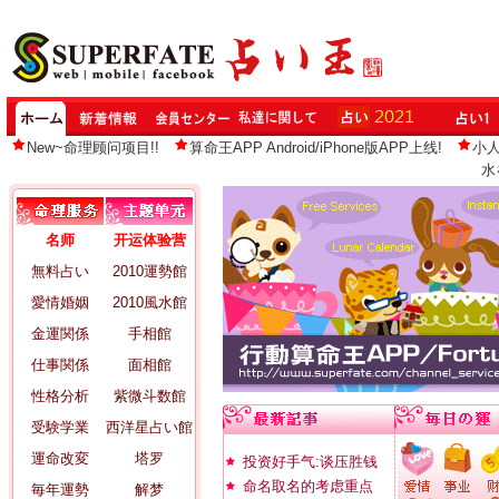
New~命理顾问项目!!
算命王APP Android/iPhone版APP上线!
小
水
名师
开运体验营
無料占い
2010運勢館
愛情婚姻
2010風水館
金運関係
手相館
仕事関係
面相館
性格分析
紫微斗数館
受験学業
西洋星占い館
運命改変
塔罗
投资好手气:谈压胜钱
命名取名的考虑重点
毎年運勢
解梦