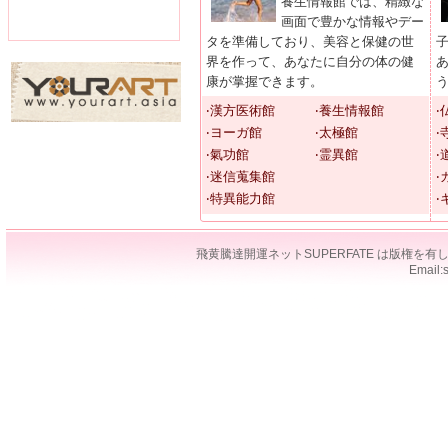
養生情報館では、精緻な
画面で豊かな情報やデー
タを準備しており、美容と保健の世
界を作って、あなたに自分の体の健
康が掌握できます。
‧漢方医術館
‧養生情報館
‧
‧ヨーガ館
‧太極館
‧
‧氣功館
‧霊異館
‧
‧迷信蒐集館
‧
‧特異能力館
‧
飛黄騰達開運ネットSUPERFATE は版権
Email: