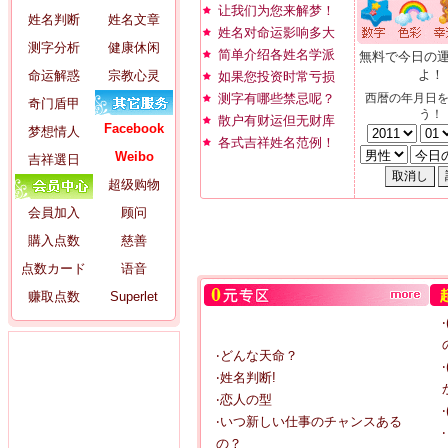
让我们为您来解梦！
姓名判断
姓名文章
姓名对命运影响多大
测字分析
健康休闲
简单介绍各姓名学派
無料で今日の
よ！
命运解惑
宗教心灵
如果您投资时常亏损
测字有哪些禁忌呢？
西暦の年月日
奇门盾甲
う！
散户有财运但无财库
Facebook
梦想情人
各式吉祥姓名范例！
Weibo
吉祥選日
超级购物
会員加入
顾问
購入点数
慈善
点数カード
语音
赚取点数
Superlet
‧どんな天命？
‧姓名判断!
‧恋人の型
‧いつ新しい仕事のチャンスある
の？